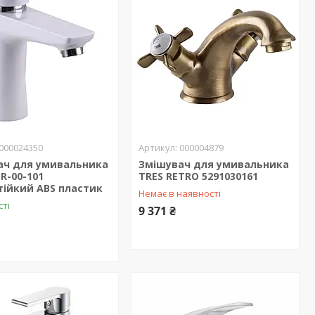
000024350
000004879
ач для умивальника
Змішувач для умивальника
R-00-101
TRES RETRO 5291030161
тійкий ABS пластик
Немає в наявності
сті
9 371 ₴