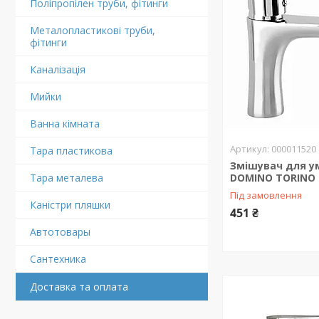
Поліпропілен труби, фітинги
Металопластикові труби,
фітинги
Каналізація
Мийки
Ванна кімната
000011520
Тара пластикова
Змішувач для у
Тара металева
DOMINO TORINO 
Під замовлення
Каністри пляшки
451 ₴
Автотовары
Сантехника
Доставка та оплата