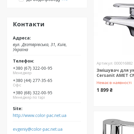
Контакти
вул. Дегтярівська, 31, Київ,
Україна
000016882
+380 (67) 322-00-95
Змішувач для у
Менеджер
Cersanit AMET C
+380 (44) 277-35-65
Немає в наявності
Офіс
1 899 ₴
+380 (68) 322-00-95
Менеджер по тарі
http://www.color-pac.net.ua
evgeniy@color-pac.net.ua