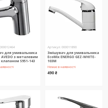
000012464
000011890
ач для умивальника
Змішувач для умивальника
t AVEDO з металевим
EcoMix ENERGO GEZ-WHITE-
 клапаном S951-143
103M
наявності
Немає в наявності
490 ₴