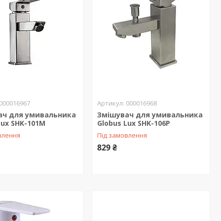
000016967
000016968
ач для умивальника
Змішувач для умивальника
Lux SHK-101M
Globus Lux SHK-106P
влення
Під замовлення
829 ₴