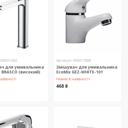
000021662
000011888
ач для умивальника
Змішувач для умивальника
t BRASCO (високий)
EcoMix GEZ-WHITE-101
наявності
Немає в наявності
468 ₴