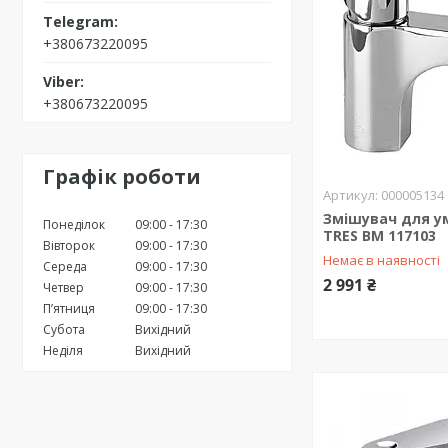
+380673220095
+380673220095
Графік роботи
000005134
Змішувач для у
Понеділок
09:00
17:30
TRES BM 117103
Вівторок
09:00
17:30
Немає в наявності
Середа
09:00
17:30
2 991 ₴
Четвер
09:00
17:30
Пʼятниця
09:00
17:30
Субота
Вихідний
Неділя
Вихідний