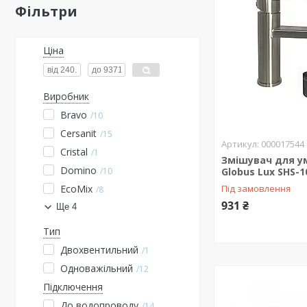
Фільтри
Ціна
Виробник
Bravo
10
Cersanit
15
000017544
Cristal
1
Змішувач для у
Domino
10
Globus Lux SHS-1
EcoMix
Під замовлення
8
931 ₴
Ще 4
Тип
Двохвентильний
1
Одноважільний
12
Підключення
До водопроводу
14