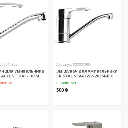
000010899
000007995
ач для умивальника
Змішувач для умивальника
 ACCENT DAC-103M
CRISTAL SEVA GSV-203М-BIG
влення
В наявності
500 ₴