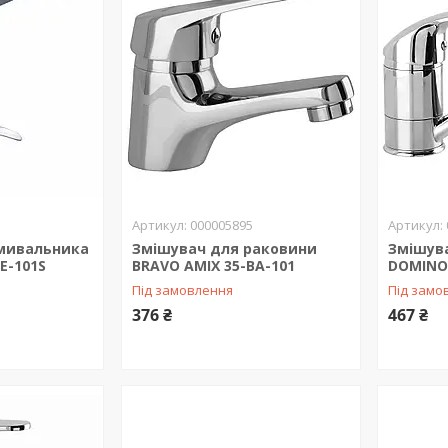
000005895
мивальника
Змішувач для раковини
Змішув
E-101S
BRAVO AMIX 35-BA-101
DOMINO
Під замовлення
Під замо
376 ₴
467 ₴