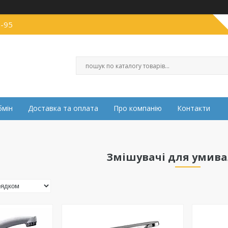
0-95
бмін
Доставка та оплата
Про компанію
Контакти
Змішувачі для умив