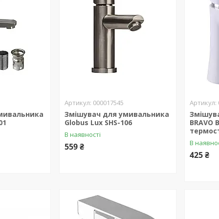
000017545
мивальника
Змішувач для умивальника
Змішув
01
Globus Lux SHS-106
BRAVO B
термос
В наявності
В наявно
559 ₴
425 ₴