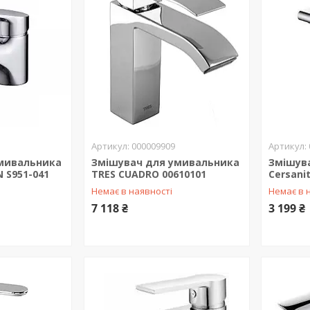
000009909
мивальника
Змішувач для умивальника
Змішув
N S951-041
TRES CUADRO 00610101
Cersani
Немає в наявності
Немає в 
7 118 ₴
3 199 ₴