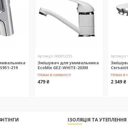
000012255
мивальника
Змішувач для умивальника
Змішув
 S951-219
EcoMix GEZ-WHITE-203M
Cersani
Немає в наявності
Немає в 
479 ₴
2 349 ₴
ФІТІНГИ
ІЗОЛЯЦІЯ ТА УТЕПЛЕННЯ