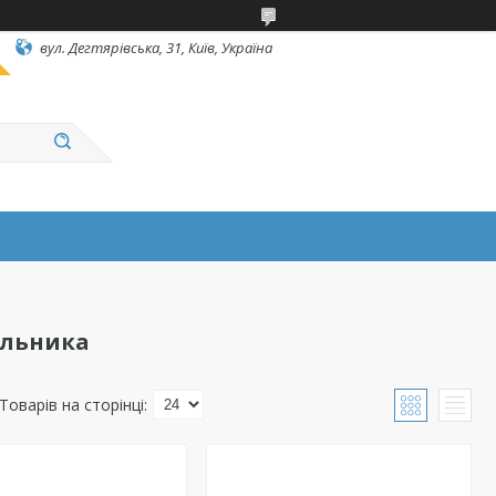
вул. Дегтярівська, 31, Київ, Україна
альника