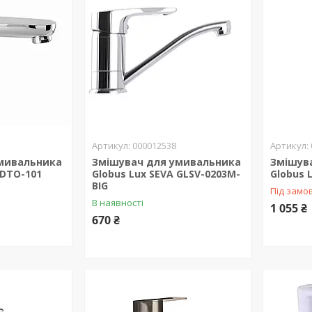
000012538
мивальника
Змішувач для умивальника
Змішув
DTO-101
Globus Lux SEVA GLSV-0203M-
Globus 
BIG
Під замо
В наявності
1 055 ₴
670 ₴