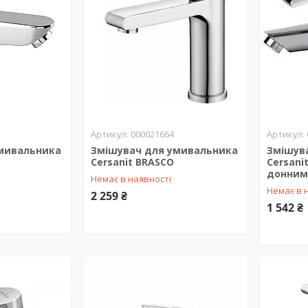
000021664
мивальника
Змішувач для умивальника
Змішув
Cersanit BRASCO
Cersani
донним
Немає в наявності
Немає в 
2 259 ₴
1 542 ₴