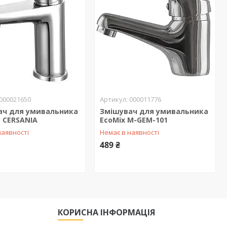
000021650
000011776
ач для умивальника
Змішувач для умивальника
t CERSANIA
EcoMix M-GEM-101
наявності
Немає в наявності
489 ₴
КОРИСНА ІНФОРМАЦІЯ