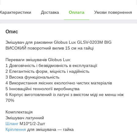
Характеристики
Доставка
Оплата
Умови повернення
Опис
Змішувач для раковини Globus Lux GLSV-0203M BIG
ВИСОКИЙ поворотний вилив 15 см на гайці
Переваги змішувачів Globus Lux:
1 Довговічність і безвідмовність в експлуатації
2 Елегантність форм, міцність і надійність
3 Висока функціональність
4 Використання якісних екологічно чистих матеріалів
5 Інноваційні технології виробництва
6 Корпус виготовлений із латуні з вмістом міді не менш ніж
70%
Комплектація
Змішувач латунний
Шланг
М10*1/2-2шт
Кріплення
для змішувача — гайка