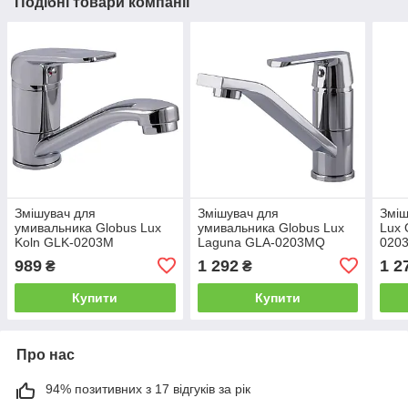
Подібні товари компанії
Змішувач для
Змішувач для
Зміш
умивальника Globus Lux
умивальника Globus Lux
Lux
Koln GLK-0203M
Laguna GLA-0203MQ
0203
989
1 292
1 2
₴
₴
Купити
Купити
Про нас
94% позитивних з 17 відгуків за рік