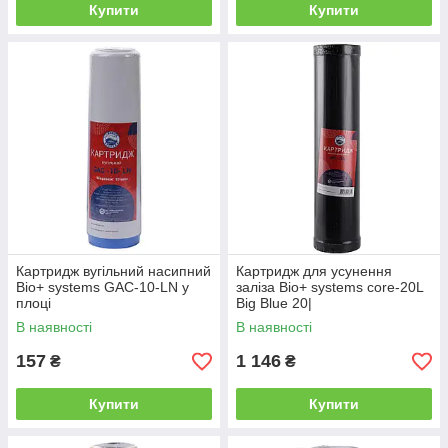
Купити
Купити
Картридж вугільний насипний
Картридж для усунення
Bio+ systems GAC-10-LN у
заліза Bio+ systems core-20L
плоці
Big Blue 20|
В наявності
В наявності
157
1 146
₴
₴
Купити
Купити