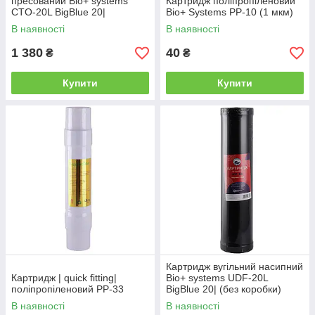
пресований Bio+ systems
Картридж поліпропіленовий
CTO-20L BigBlue 20|
Bio+ Systems PP-10 (1 мкм)
В наявності
В наявності
1 380
40
₴
₴
Купити
Купити
Картридж вугільний насипний
Картридж | quick fitting|
Bio+ systems UDF-20L
поліпропіленовий PP-33
BigBlue 20| (без коробки)
В наявності
В наявності