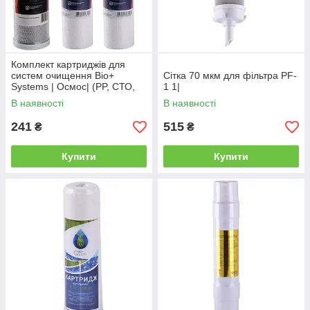
Комплект картриджів для
систем очищення Bio+
Сітка 70 мкм для фільтра PF-
Systems | Осмос| (PP, СТО,
1 1|
РР)
В наявності
В наявності
241
515
₴
₴
Купити
Купити