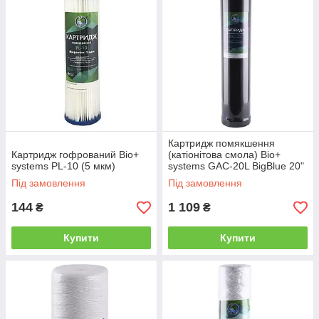
Картридж помякшення
Картридж гофрований Bio+
(катіонітова смола) Bio+
systems PL-10 (5 мкм)
systems GAC-20L BigBlue 20"
Під замовлення
Під замовлення
144
1 109
₴
₴
Купити
Купити