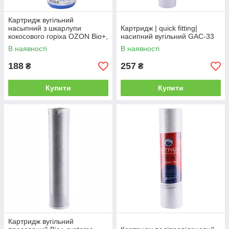
Картридж вугільний
насыпний з шкарлупи
Картридж | quick fitting|
кокосового горіха OZON Bio+,
насипний вугільний GAC-33
GAC-10RW у пл.корпусі
В наявності
В наявності
188
257
₴
₴
Купити
Купити
Картридж вугільний