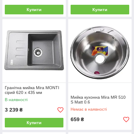
Купити
Купити
Гранітна мийка Mira MONTI
сірий 620 х 435 мм
Мийка кухонна Mira MR 510
В наявності
S Matt 0.6
3 239
Немає в наявності
₴
659
₴
Купити