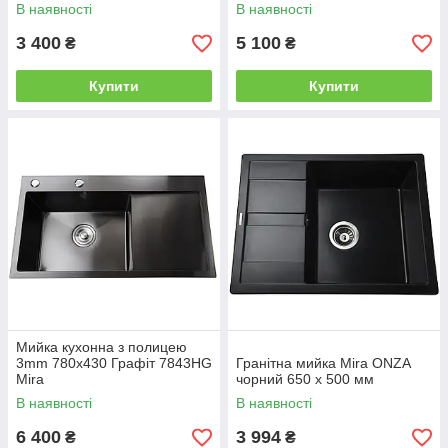
В наявності
В наявності
3 400
5 100
₴
₴
Купити
Купити
Мийка кухонна з полицею
3mm 780х430 Графіт 7843HG
Гранітна мийка Mira ONZA
Mira
чорний 650 х 500 мм
В наявності
В наявності
6 400
3 994
₴
₴