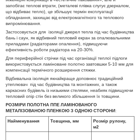
запобігає теплові втрати, (металеві плівка слугує дзеркалом,
що відбиває тепло), це збільшує термін експлуатації
обладнання, захищає від електромагнітного та теплового
випромінювання.
Застосовується для ізоляції джерел тепла під час будівництва
бань і саун, як відбивний тепловий екран за опалювальними
приладами (радіаторами опалення), підвищуючи
ефективність роботи радіатора на 20-30%.
Для периферійної стрічки під час організації теплої підлоги
використовується ламіноване полотно завтовшки 5-10 мм для
компенсації термічного розширення стяжки.
Відбивальна ізоляція якнайкраще доповнює традиційний
утеплювач під час будівництва та монтажних, а також
каркасних будівель із низькими стелями, неабияк підвищуючи
тепловий опір стін без великого збільшення їх товщини.
РОЗМІРИ ПОЛОТНА ППЕ
ЛАМІНОВАНОГО
МЕТАЛІЗОВАНОЮ ПЛЕНКОЮ З ОДНОЮ СТОРОНИ
:
Найменування
Товщина, мм
Розмір рулону,
м
2