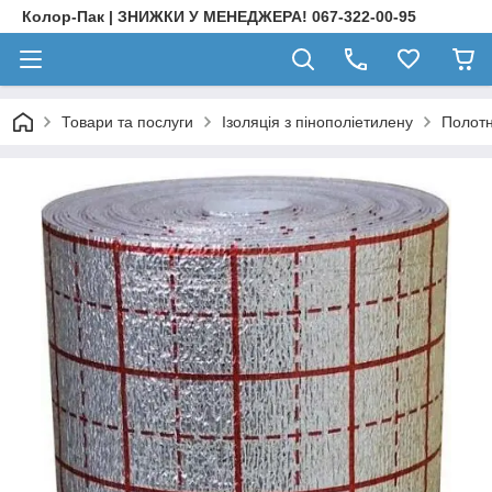
Колор-Пак | ЗНИЖКИ У МЕНЕДЖЕРА! 067-322-00-95
Товари та послуги
Ізоляція з пінополіетилену
Полотн