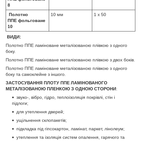
8
Полотно
10 мм
1 х 50
ППЕ фольговане
10
ВИДИ:
Полотно ППЕ ламіноване металізованою плівкою з одного
боку.
Полотно ППЕ ламіноване металізованою плівкою з двох боків.
Полотно ППЕ ламіноване металізованою плівкою з одного
боку та самоклейне з іншого.
ЗАСТОСУВАННЯ ПЛОТУ ППЕ
ЛАМІНОВАНОГО
МЕТАЛІЗОВАНОЮ ПЛЕНКОЮ З ОДНОЮ СТОРОНИ
:
звуко-, вібро, гідро, теплоізоляція покрівлі, стін і
підлоги;
для утеплення дверей;
ущільнення склопакетів;
підкладка під гіпсокартон, ламінат, паркет, лінолеум;
утеплення та ізоляція систем опалення, гарячого та