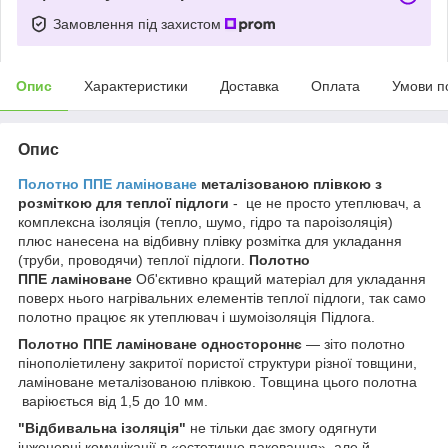
Замовлення під захистом
Опис
Характеристики
Доставка
Оплата
Умови п
Опис
Полотно ППЕ ламіноване
металізованою плівкою з
розміткою для теплої підлоги
- це не просто утеплювач, а
комплексна ізоляція (тепло, шумо, гідро та пароізоляція)
плюс нанесена на відбивну плівку розмітка для укладання
(труби, проводячи) теплої підлоги.
Полотно
ППЕ ламіноване
Об'єктивно кращий матеріал для укладання
поверх нього нагрівальних елементів теплої підлоги, так само
полотно працює як утеплювач і шумоізоляція Підлога.
Полотно ППЕ ламіноване одностороннє
— зіто полотно
пінополіетилену закритої пористої структури різної товщини,
ламіноване металізованою плівкою. Товщина цього полотна
варіюється від 1,5 до 10 мм.
"Відбивальна ізоляція"
не тільки дає змогу одягнути
інженерні комунікації в «естетичне паковання», але й