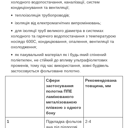
холодного водопостачання, каналізації, систем
кондиціонування та вентиляції;
теплоізоляція трубопроводів;
ізоляція від електромагнітних випромінювань;
для ізоляції труб великого діаметра в системах
холодного та гарячого водопостачання з температурою
носіядо 60
0
С, кондиціювання, опалення, вентиляції та
охолодження;
як пакувальний матеріал як і будь-який спінений
поліетилен, не стійкий до впливу ультрафіолетових
променів, тому під час використання, зовні будівель
застосовується фольговане полотно.
Сфери
Рекомендована
застосування
товщина, мм
полотна ППЕ
ламінованого
металізованою
плівкою з одного
боку
1
Підкладка фольгов
2-4
ана під підлогові