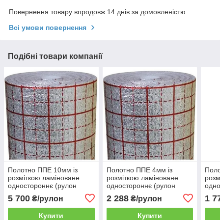
Повернення товару впродовж 14 днів за домовленістю
Всі умови повернення
Подібні товари компанії
Полотно ППЕ 10мм із
Полотно ППЕ 4мм із
Поло
розміткою ламіноване
розміткою ламіноване
розм
одностороннє (рулон
одностороннє (рулон
одно
50м.)
50м.)
50м.
5 700
2 288
1 7
₴/рулон
₴/рулон
Купити
Купити