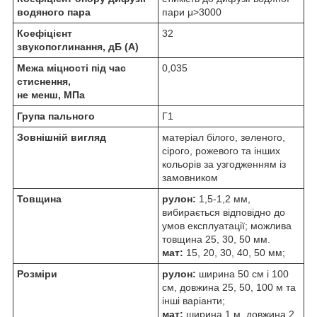
водяного пара
пари μ>3000
Коефіцієнт
32
звукопоглинання, дБ (А)
Межа міцності під час
0,035
стиснення,
не менш, МПа
Група пального
Г1
Зовнішній вигляд
матеріал білого, зеленого,
сірого, рожевого та інших
кольорів за узгодженням із
замовником
Товщина
рулон:
1,5-1,2 мм,
вибирається відповідно до
умов експлуатації; можлива
товщина 25, 30, 50 мм.
мат:
15, 20, 30, 40, 50 мм;
Розміри
рулон:
ширина 50 см і 100
см, довжина 25, 50, 100 м та
інші варіанти;
мат:
ширина 1 м, довжина 2