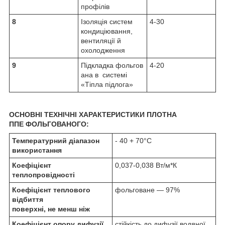
профілів
8
Ізоляція систем
4-30
кондиціювання,
вентиляції й
охолодження
9
Підкладка фольгов
4-20
ана в системі
«Тіпла підлога»
ОСНОВНІ ТЕХНІЧНІ ХАРАКТЕРИСТИКИ ПЛОТНА
ППЕ
ФОЛЬГОВАНОГО:
Температурний діапазон
- 40 + 70°С
використання
Коефіцієнт
0,037-0,038 Вт/м*К
теплопровідності
Коефіцієнт теплового
фольговане — 97%
відбиття
поверхні, не менш ніж
Коефіцієнт опору дифузії
стійкість до дифузії водяної