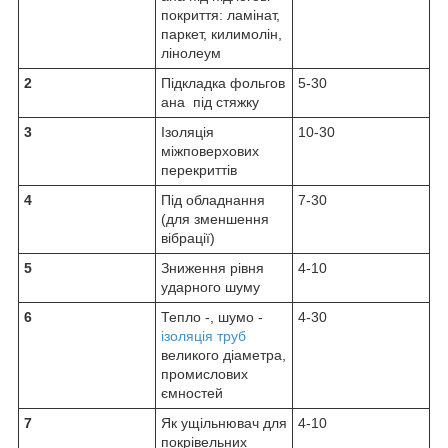
покриття: ламінат,
паркет, килимолін,
лінолеум
2
Підкладка фольгов
5-30
ана під стяжку
3
Ізоляція
10-30
міжповерхових
перекриттів
4
Під обладнання
7-30
(для зменшення
вібрації)
5
Зниження рівня
4-10
ударного шуму
6
Тепло -, шумо -
4-30
ізоляція труб
великого діаметра,
промислових
ємностей
7
Як ущільнювач для
4-10
покрівельних