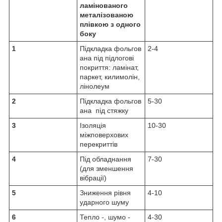
ламінованого
металізованою
плівкою з одного
боку
1
Підкладка фольгов
2-4
ана під підлогові
покриття: ламінат,
паркет, килимолін,
лінолеум
2
Підкладка фольгов
5-30
ана під стяжку
3
Ізоляція
10-30
міжповерхових
перекриттів
4
Під обладнання
7-30
(для зменшення
вібрації)
5
Зниження рівня
4-10
ударного шуму
6
Тепло -, шумо -
4-30