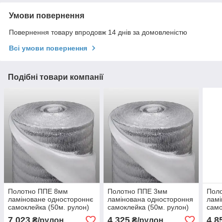
Умови повернення
Повернення товару впродовж 14 днів за домовленістю
Всі умови повернення
Подібні товари компанії
Полотно ППЕ 8мм
Полотно ППЕ 3мм
Пол
ламіноване одностороннє
ламінована одностороння
ламі
самоклейка (50м. рулон)
самоклейка (50м. рулон)
само
7 023
4 325
4 8
₴/рулон
₴/рулон