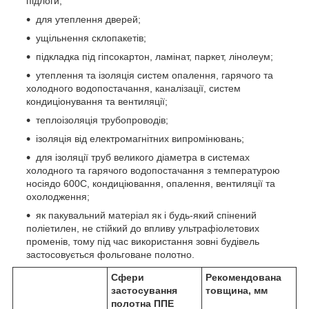
підлоги;
для утеплення дверей;
ущільнення склопакетів;
підкладка під гіпсокартон, ламінат, паркет, лінолеум;
утеплення та ізоляція систем опалення, гарячого та
холодного водопостачання, каналізації, систем
кондиціонування та вентиляції;
теплоізоляція трубопроводів;
ізоляція від електромагнітних випромінювань;
для ізоляції труб великого діаметра в системах
холодного та гарячого водопостачання з температурою
носіядо 60
0
С, кондиціювання, опалення, вентиляції та
охолодження;
як пакувальний матеріал як і будь-який спінений
поліетилен, не стійкий до впливу ультрафіолетових
променів, тому під час використання зовні будівель
застосовується фольговане полотно.
Сфери
Рекомендована
застосування
товщина, мм
полотна ППЕ