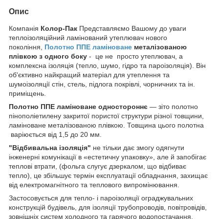
Опис
Компанія
Колор-Пак
Представляємо Вашому до уваги
теплоізоляційний ламінований утеплювач нового
покоління,
Полотно ППЕ ламіноване
металізованою
плівкою з одного боку
- це не просто утеплювач, а
комплексна ізоляція (тепло, шумо, гідро та пароізоляція). Він
об'єктивно найкращий матеріал для утеплення та
шумоізоляції стін, стель, підлога покрівлі, чорничних та ін.
приміщень.
Полотно ППЕ ламіноване одностороннє
— зіто полотно
пінополіетилену закритої пористої структури різної товщини,
ламіноване металізованою плівкою. Товщина цього полотна
варіюється від 1,5 до 20 мм.
"Відбивальна ізоляція"
не тільки дає змогу одягнути
інженерні комунікації в «естетичну упаковку», але й запобігає
теплові втрати, (фольга слугує дзеркалом, що відбиває
тепло), це збільшує термін експлуатації обладнання, захищає
від електромагнітного та теплового випромінювання.
Застосовується для тепло- і пароізоляції ограджувальних
конструкцій будівель, для ізоляції трубопроводів, повітровідів,
зовнішніх систем холодного та гарячого водопостачання,