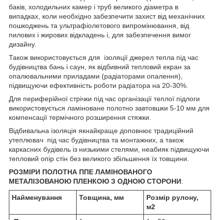
баків, холодильних камер і труб великого діаметра в
випадках, коли необхідно забезпечити захист від механічних
пошкоджень та ультрафіолетового випромінювання, від
пилових і жирових відкладень і, для забезпечення вимог
дизайну.
Також використовується для ізоляції джерел тепла під час
будівництва бань і саун, як відбивний тепловий екран за
опалювальними приладами (радіаторами опалення),
підвищуючи ефективність роботи радіатора на 20-30%.
Для периферійної стрічки під час організації теплої підлоги
використовується ламіноване полотно завтовшки 5-10 мм для
компенсації термічного розширення стяжки.
Відбивальна ізоляція якнайкраще доповнює традиційний
утеплювач під час будівництва та монтажних, а також
каркасних будівель із низькими стелями, неабияк підвищуючи
тепловий опір стін без великого збільшення їх товщини.
РОЗМІРИ ПОЛОТНА ППЕ
ЛАМІНОВАНОГО
МЕТАЛІЗОВАНОЮ ПЛЕНКОЮ З ОДНОЮ СТОРОНИ
:
Найменування
Товщина, мм
Розмір рулону,
м
2