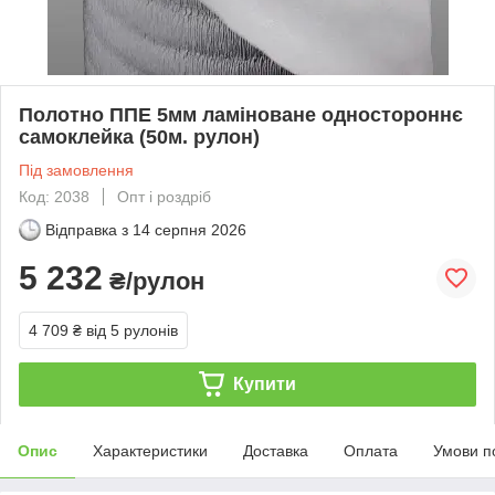
Полотно ППЕ 5мм ламіноване одностороннє
самоклейка (50м. рулон)
Під замовлення
Код: 2038
Опт і роздріб
Відправка з
14 серпня 2026
5 232
₴/рулон
4 709 ₴
від 5 рулонів
Купити
Опис
Характеристики
Доставка
Оплата
Умови п