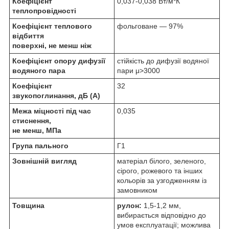
Коефіцієнт
0,037-0,038 Вт/м*К
теплопровідності
Коефіцієнт теплового
фольговане — 97%
відбиття
поверхні, не менш ніж
Коефіцієнт опору дифузії
стійкість до дифузії водяної
водяного пара
пари μ>3000
Коефіцієнт
32
звукопоглинання, дБ (А)
Межа міцності під час
0,035
стиснення,
не менш, МПа
Група пального
Г1
Зовнішній вигляд
матеріал білого, зеленого,
сірого, рожевого та інших
кольорів за узгодженням із
замовником
Товщина
рулон:
1,5-1,2 мм,
вибирається відповідно до
умов експлуатації; можлива