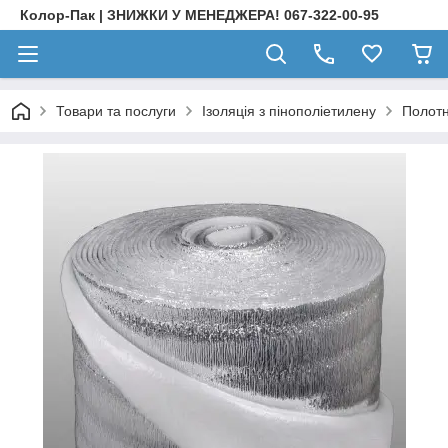
Колор-Пак | ЗНИЖКИ У МЕНЕДЖЕРА! 067-322-00-95
Товари та послуги
Ізоляція з пінополіетилену
Полот