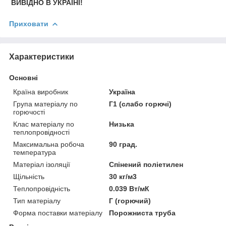
ВИВІДНО В УКРАЇНІ!
Приховати
Характеристики
Основні
Країна виробник
Україна
Група матеріалу по
Г1 (слабо горючі)
горючості
Клас матеріалу по
Низька
теплопровідності
Максимальна робоча
90 град.
температура
Матеріал ізоляції
Спінений поліетилен
Щільність
30 кг/м3
Теплопровідність
0.039 Вт/мК
Тип матеріалу
Г (горючий)
Форма поставки матеріалу
Порожниста труба