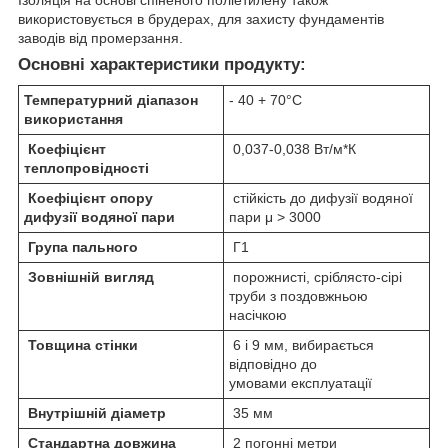
використовується в брудерах, для захисту фундаментів
заводів від промерзання.
Основні характеристики продукту:
Температурний діапазон
- 40 + 70°С
використання
Коефіцієнт
0,037-0,038 Вт/м*К
теплопровідності
Коефіцієнт опору
стійкість до дифузії водяної
дифузії водяної пари
пари μ > 3000
Група пального
Г1
Зовнішній вигляд
порожнисті, сріблясто-сірі
труби з поздовжньою
насічкою
Товщина стінки
6 і 9 мм, вибирається
відповідно до
умовами експлуатації
Внутрішній діаметр
35 мм
Стандартна довжина
2 погонні метри