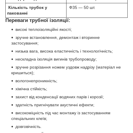
Кількість трубок у
Ф35 — 50 шт.
пакованні
Переваги трубної ізоляції:
високі теплоізоляційні якості;
зручне встановлення, демонтаж і вторинне
застосування;
низька вага, висока еластичність і технологічність;
нескладна ізоляція вигинів трубопроводу;
зручне розрізання ножем уздовж надрізу (матеріал не
кришиться);
вологонепроникність;
хімічна стійкість;
захист від конденсації водяних парів і корозії;
здатність пригнічувати акустичні ефекти;
високоміцність під час монтажу із застосуванням
спеціальних клеїв;
довговічність.