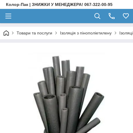
Колор-Пак | ЗНИЖКИ У МЕНЕДЖЕРА! 067-322-00-95
Товари та послуги
Ізоляція з пінополіетилену
Ізоляц