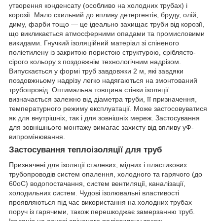
утворення конденсату (особливо на холодних трубах) і
корозії. Мало схильний до впливу детергентів, бруду, олій,
диму, фарби тощо — це ідеально захищає труби від корозії,
що викликається атмосферними опадами та промисловими
викидами. Гнучкий ізоляційний матеріал зі спіненого
поліетилену із закритою пористою структурою, сріблясто-
сірого кольору з поздовжнім технологічним надрізом.
Випускається у формі труб завдовжки 2 м, які завдяки
поздовжньому надрізу легко надягаються на змонтований
трубопровід. Оптимальна товщина стінки ізоляції
визначається залежно від діаметра труби, її призначення,
температурного режиму експлуатації. Може застосовуватися
як для внутрішніх, так і для зовнішніх мереж. Застосування
для зовнішнього монтажу вимагає захисту від впливу уФ-
випромінювання.
Застосування теплоізоляції для труб
Призначені для ізоляції сталевих, мідних і пластикових
трубопроводів систем опалення, холодного та гарячого (до
60oC) водопостачання, систем вентиляції, каналізації,
холодильних систем. Чудові ізолювальні властивості
проявляються під час використання на холодних трубах
поруч із гарячими, також перешкоджає замерзанню труб.
Ізоляція на основі спіненого поліетилену також