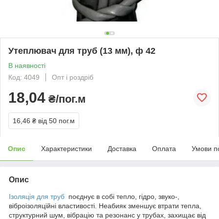
Утеплювач для труб (13 мм), ф 42
В наявності
Код: 4049
Опт і роздріб
18,04
₴/пог.м
16,46 ₴
від 50 пог.м
Опис
Характеристики
Доставка
Оплата
Умови п
Опис
Ізоляція для труб
поєднує в собі тепло, гідро, звуко-,
віброізоляційні властивості. Неабияк зменшує втрати тепла,
структурний шум, вібрацію та резонанс у трубах, захищає від