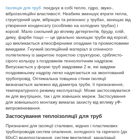
Ізоляція для труб
поєднує в собі тепло, гідро, звуко-,
віброізоляційні властивості. Неабияк зменшує втрати тепла,
структурний шум, вібрацію та резонанс у трубах, захищає від
утворення конденсату (особливо на холодних трубах) і
корозії. Мало схильний до впливу детергентів, бруду, олій,
диму, фарби тощо — це ідеально захищає труби від корозії,
що викликається атмосферними опадами та промисловими
викидами. Гнучкий ізоляційний матеріал зі спіненого
поліетилену із закритою пористою структурою, сріблясто-
сірого кольору з поздовжнім технологічним надрізом.
Випускається у формі труб завдовжки 2 м, які завдяки
поздовжньому надрізу легко надягаються на змонтований
трубопровід. Оптимальна товщина стінки ізоляції
визначається залежно від діаметра труби, її призначення,
температурного режиму експлуатації. Може застосовуватися
як для внутрішніх, так і для зовнішніх мереж. Застосування
для зовнішнього монтажу вимагає захисту від впливу уФ-
випромінювання.
Застосування теплоізоляції для труб
Призначені для ізоляції сталевих, мідних і пластикових
трубопроводів систем опалення, холодного та гарячого (до
60oC) водопостачання, систем вентиляції, каналізації,