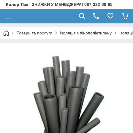
Колор-Пак | ЗНИЖКИ У МЕНЕДЖЕРА! 067-322-00-95
Товари та послуги
Ізоляція з пінополіетилену
Ізоляц