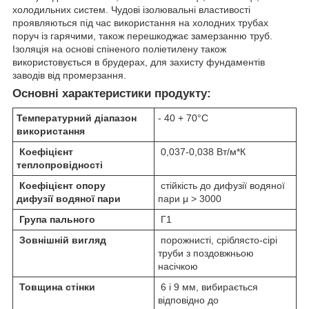
холодильних систем. Чудові ізолювальні властивості
проявляються під час використання на холодних трубах
поруч із гарячими, також перешкоджає замерзанню труб.
Ізоляція на основі спіненого поліетилену також
використовується в брудерах, для захисту фундаментів
заводів від промерзання.
Основні характеристики продукту:
Температурний діапазон
- 40 + 70°С
використання
Коефіцієнт
0,037-0,038 Вт/м*К
теплопровідності
Коефіцієнт опору
стійкість до дифузії водяної
дифузії водяної пари
пари μ > 3000
Група пального
Г1
Зовнішній вигляд
порожнисті, сріблясто-сірі
труби з поздовжньою
насічкою
Товщина стінки
6 і 9 мм, вибирається
відповідно до