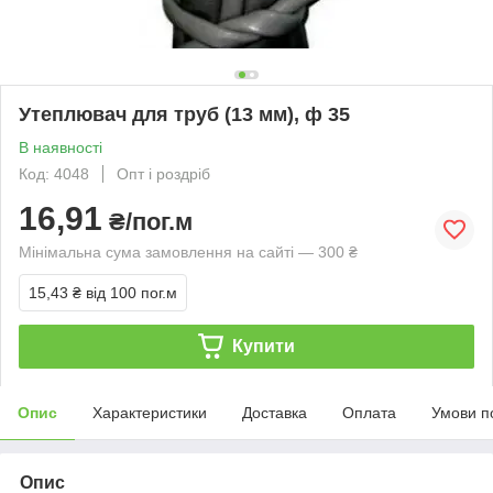
Утеплювач для труб (13 мм), ф 35
В наявності
Код: 4048
Опт і роздріб
16,91
₴/пог.м
Мінімальна сума замовлення на сайті — 300 ₴
15,43 ₴
від 100 пог.м
Купити
Опис
Характеристики
Доставка
Оплата
Умови п
Опис