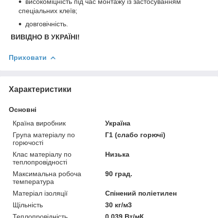
високоміцність під час монтажу із застосуванням
спеціальних клеїв;
довговічність.
ВИВІДНО В УКРАЇНІ!
Приховати
Характеристики
Основні
Країна виробник
Україна
Група матеріалу по
Г1 (слабо горючі)
горючості
Клас матеріалу по
Низька
теплопровідності
Максимальна робоча
90 град.
температура
Матеріал ізоляції
Спінений поліетилен
Щільність
30 кг/м3
Теплопровідність
0.039 Вт/мК