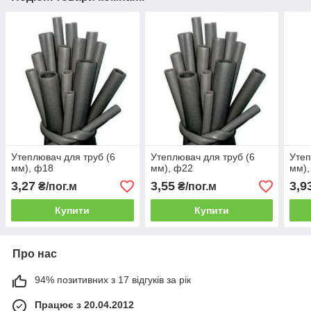
Утеплювач для труб (6
Утеплювач для труб (6
Утеп
мм), ф18
мм), ф22
мм),
3,27
3,55
3,9
₴/пог.м
₴/пог.м
Купити
Купити
Про нас
94% позитивних з 17 відгуків за рік
Працює з 20.04.2012