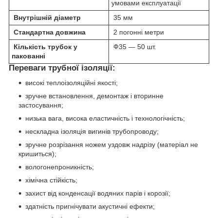
умовами експлуатації
Внутрішній діаметр
35 мм
Стандартна довжина
2 погонні метри
Кількість трубок у
Ф35 — 50 шт.
пакованні
Переваги трубної ізоляції:
високі теплоізоляційні якості;
зручне встановлення, демонтаж і вторинне
застосування;
низька вага, висока еластичність і технологічність;
нескладна ізоляція вигинів трубопроводу;
зручне розрізання ножем уздовж надрізу (матеріал не
кришиться);
вологонепроникність;
хімічна стійкість;
захист від конденсації водяних парів і корозії;
здатність пригнічувати акустичні ефекти;