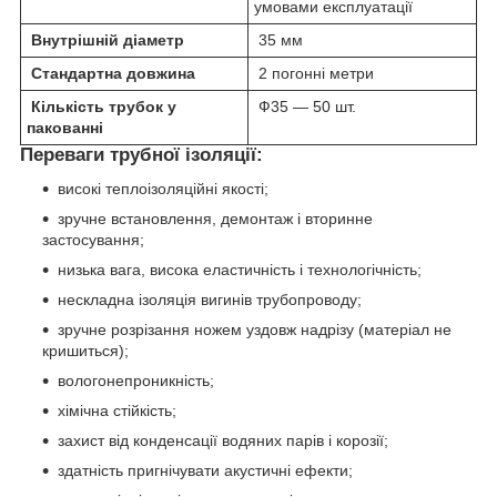
умовами експлуатації
Внутрішній діаметр
35 мм
Стандартна довжина
2 погонні метри
Кількість трубок у
Ф35 — 50 шт.
пакованні
Переваги трубної ізоляції:
високі теплоізоляційні якості;
зручне встановлення, демонтаж і вторинне
застосування;
низька вага, висока еластичність і технологічність;
нескладна ізоляція вигинів трубопроводу;
зручне розрізання ножем уздовж надрізу (матеріал не
кришиться);
вологонепроникність;
хімічна стійкість;
захист від конденсації водяних парів і корозії;
здатність пригнічувати акустичні ефекти;