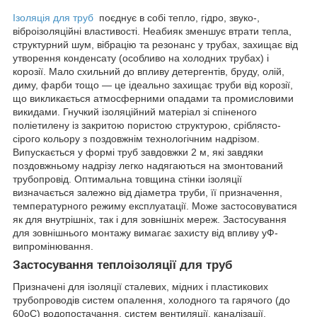
Ізоляція для труб
поєднує в собі тепло, гідро, звуко-,
віброізоляційні властивості. Неабияк зменшує втрати тепла,
структурний шум, вібрацію та резонанс у трубах, захищає від
утворення конденсату (особливо на холодних трубах) і
корозії. Мало схильний до впливу детергентів, бруду, олій,
диму, фарби тощо — це ідеально захищає труби від корозії,
що викликається атмосферними опадами та промисловими
викидами. Гнучкий ізоляційний матеріал зі спіненого
поліетилену із закритою пористою структурою, сріблясто-
сірого кольору з поздовжнім технологічним надрізом.
Випускається у формі труб завдовжки 2 м, які завдяки
поздовжньому надрізу легко надягаються на змонтований
трубопровід. Оптимальна товщина стінки ізоляції
визначається залежно від діаметра труби, її призначення,
температурного режиму експлуатації. Може застосовуватися
як для внутрішніх, так і для зовнішніх мереж. Застосування
для зовнішнього монтажу вимагає захисту від впливу уФ-
випромінювання.
Застосування теплоізоляції для труб
Призначені для ізоляції сталевих, мідних і пластикових
трубопроводів систем опалення, холодного та гарячого (до
60oC) водопостачання, систем вентиляції, каналізації,