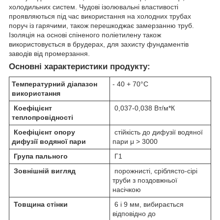
холодильних систем. Чудові ізолювальні властивості
проявляються під час використання на холодних трубах
поруч із гарячими, також перешкоджає замерзанню труб.
Ізоляція на основі спіненого поліетилену також
використовується в брудерах, для захисту фундаментів
заводів від промерзання.
Основні характеристики продукту:
Температурний діапазон
- 40 + 70°С
використання
Коефіцієнт
0,037-0,038 Вт/м*К
теплопровідності
Коефіцієнт опору
стійкість до дифузії водяної
дифузії водяної пари
пари μ > 3000
Група пального
Г1
Зовнішній вигляд
порожнисті, сріблясто-сірі
труби з поздовжньої
насічкою
Товщина стінки
6 і 9 мм, вибирається
відповідно до