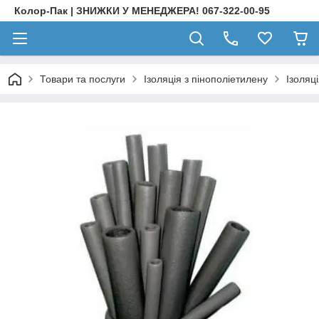
Колор-Пак | ЗНИЖКИ У МЕНЕДЖЕРА! 067-322-00-95
Товари та послуги
Ізоляція з пінополіетилену
Ізоляц