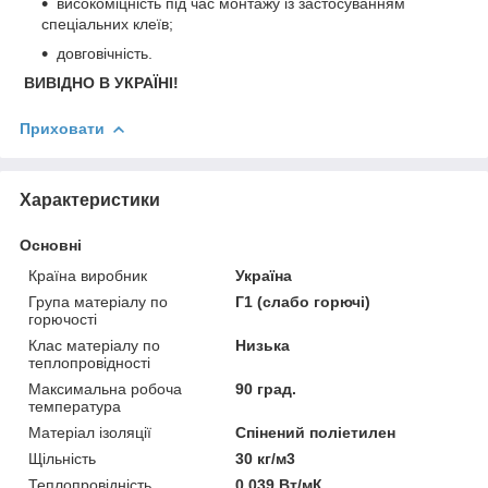
високоміцність під час монтажу із застосуванням
спеціальних клеїв;
довговічність.
ВИВІДНО В УКРАЇНІ!
Приховати
Характеристики
Основні
Країна виробник
Україна
Група матеріалу по
Г1 (слабо горючі)
горючості
Клас матеріалу по
Низька
теплопровідності
Максимальна робоча
90 град.
температура
Матеріал ізоляції
Спінений поліетилен
Щільність
30 кг/м3
Теплопровідність
0.039 Вт/мК