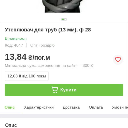
Утеплювач для труб (13 мм), ф 28
В наявності
Код: 4047
Опт і роздріб
13,84
₴/пог.м
Мінімальна сума замовлення на сайті — 300 ₴
12,63 ₴
від 100 пог.м
Купити
Опис
Характеристики
Доставка
Оплата
Умови п
Опис