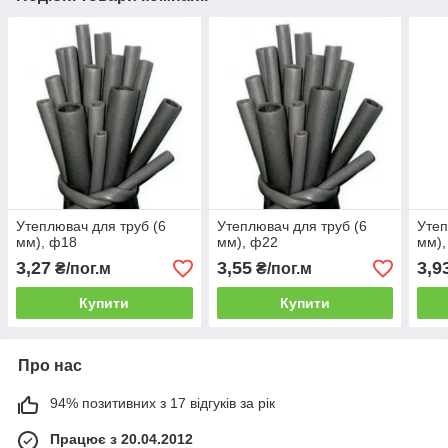
Утеплювач для труб (6
Утеплювач для труб (6
Утеп
мм), ф18
мм), ф22
мм),
3,27
3,55
3,9
₴/пог.м
₴/пог.м
Купити
Купити
Про нас
94% позитивних з 17 відгуків за рік
Працює з 20.04.2012