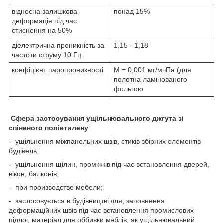
відносна залишкова
понад 15%
деформація під час
стиснення на 50%
діелектрична проникність за
1,15 - 1,18
частоти струму 10 Гц
коефіцієнт паропроникності
M = 0,001 мг/мчПа (для
полотна ламінованого
фольгою
Сфера застосування ущільнювального джгута зі
спіненого поліетилену
:
- ущільнення міжпанельних швів, стиків збірних елементів
будівель;
- ущільнення щілин, проміжків під час встановлення дверей,
вікон, балконів;
- при производстве мебели;
- застосовується в будівництві для, заповнення
деформаційних швів під час встановлення промислових
підлог, матеріал для оббивки меблів, як ущільнювальний