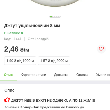
Джгут ущільнюючий 8 мм
В наявності
Код: 11441
Опт і роздріб
2,46
₴/м
1,90 ₴
від 1000 м
1,57 ₴
від 2000 м
Опис
Характеристики
Доставка
Оплата
Умови п
Опис
ДЖГУТ ЙДЕ В БУХТІ НЕ ОДНІЄЮ, А ПО 12 ЖИЛ!!!
Компанія
Колор-Пак
Представляємо Вашому до