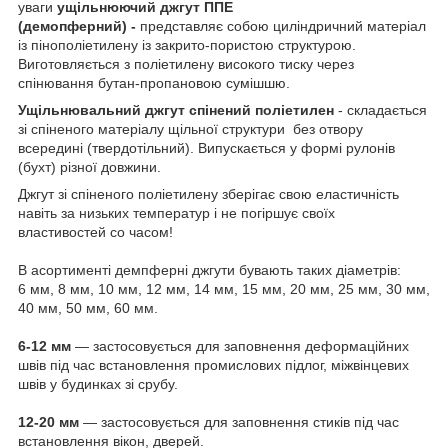
уваги
ущільнюючий джгут ППЕ
(демопферний)
-
представляє собою циліндричний матеріал
із пінополіетилену із закрито-пористою структурою.
Виготовляється з поліетилену високого тиску через
спінювання бутан-пропановою сумішшю.
Ущільнювальний джгут спінений поліетилен
- складається
зі спіненого матеріалу щільної структури без отвору
всередині (твердотільний). Випускається у формі рулонів
(бухт) різної довжини.
Джгут зі спіненого поліетилену зберігає свою еластичність
навіть за низьких температур і не погіршує своїх
властивостей со часом!
В асортименті демпферні джгути бувають таких діаметрів:
6 мм, 8 мм, 10 мм, 12 мм, 14 мм, 15 мм, 20 мм, 25 мм, 30 мм,
40 мм, 50 мм, 60 мм.
6-12 мм
— застосовується для заповнення деформаційних
швів під час встановлення промислових підлог, міжвінцевих
швів у будинках зі срубу.
12-20 мм
— застосовується для заповнення стиків під час
встановлення вікон, дверей.