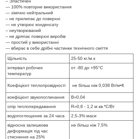
– Эластичен
— 100% повторне використання
— хімічно нейтральний
– не прилипає до поверхні
— не утворює конденсату
– неутворюваний
– не дряпає поверхні виробів
— простий у використанні
— вбирає в себе дрібні частинки технічного сміття
Щільність
25-50 кг./м.к
інтервал робочих
от -80 до +95°C
температур
Коефіцієнт теплопровідності
не більш ніж 0,038 Вт/м•К
коефіцієнт звукопоглинання
B=0,04
опір теплопередавання
R=0,8 - 1,2 м.кв.*С/Вт
водопоглощение за 24 часа
2,5-3% маси
відносна залишкова
не більш ніж 7,5%
деформація під час
стиснення на 25%