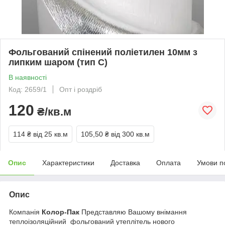
Фольгований спінений поліетилен 10мм з
липким шаром (тип С)
В наявності
Код: 2659/1
Опт і роздріб
120
₴/кв.м
114 ₴
від 25 кв.м
105,50 ₴
від 300 кв.м
Опис
Характеристики
Доставка
Оплата
Умови п
Опис
Компанія
Колор-Пак
Представляю Вашому внімання
теплоізоляційний фольгований утеплітель нового