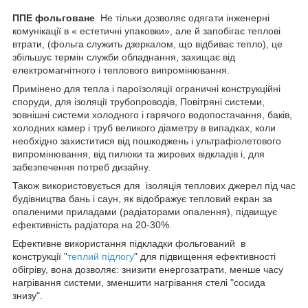
ППЕ фольговане
Не тільки дозволяє одягати інженерні
комунікації в « естетичні упаковки», але й запобігає теплові
втрати, (фольга служить дзеркалом, що відбиває тепло), це
збільшує термін служби обладнання, захищає від
електромагнітного і теплового випромінювання.
Примінено для тепла і пароїзоляції ограничні конструкційні
споруди, для ізоляції трубопроводів, Повітряні системи,
зовнішні системи холодного і гарячого водопостачання, баків,
холодних камер і труб великого діаметру в випадках, коли
необхідно захиститися від пошкоджень і ультрафіолетового
випромінювання, від пилюки та жирових відкладів і, для
забезпечення потреб дизайну.
Також використовується для ізоляція теплових джерел під час
будівництва бань і саун, як відображує тепловий екран за
опаленими приладами (радіаторами опалення), підвищує
ефективність радіатора на 20-30%.
Ефективне використання підкладки фольгований в
конструкції "
теплий підлогу
" для підвищення ефективності
обігріву, вона дозволяє: знизити енергозатрати, менше часу
нагрівання системи, зменшити нагрівання стелі "сосида
знизу".