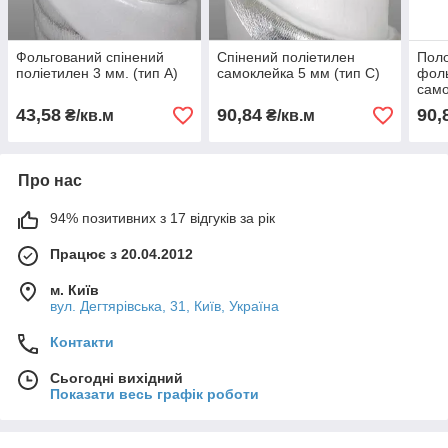
Фольгований спінений
Спінений поліетилен
Поло
поліетилен 3 мм. (тип А)
самоклейка 5 мм (тип С)
фоль
само
43,58
90,84
90,
₴/кв.м
₴/кв.м
Про нас
94% позитивних з 17 відгуків за рік
Працює з 20.04.2012
м. Київ
вул. Дегтярівська, 31, Київ, Україна
Контакти
Сьогодні вихідний
Показати весь графік роботи