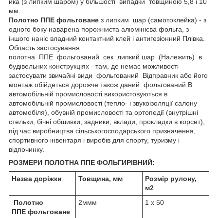
йка (з липким шаром) у більшості випадки товщиною 5,8 і 10
мм.
Полотно ППЕ фольговане
з липким шар (самотоклейка) - з
одного боку наварена порожниста алюмінієва фольга, з
іншого наніс владний контактний клей і антигезіонний Плівка.
Область застосування
полотна ППЕ фольгований сек липкий шар (Належить) в
будівельних конструкціях - там, де немає можливості
застосувати звичайні види фольгований Відправник або його
монтаж обійдеться дорожче також даний фольгований В
автомобільній промисловості використовуються в
автомобільній промисловості (тепло- і звукоізоляції салону
автомобіля), обувній промисловості та ортопедії (внутрішні
стельки, бічні обшивки, задники, вклади, прокладки в корсет),
під час виробництва сільськогосподарського призначення,
спортивного інвентаря і виробів для спорту, туризму і
відпочинку.
РОЗМЕРИ ПОЛОТНА ППЕ ФОЛЬГИРІВНИЙ:
Назва доріжки
Товщина, мм
Розмір рулону,
м
2
Полотно
2ммм
1 х 50
ППЕ фольговане