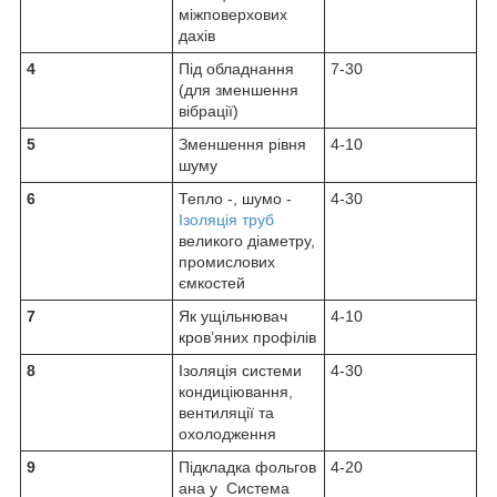
міжповерхових
дахів
4
Під обладнання
7-30
(для зменшення
вібрації)
5
Зменшення рівня
4-10
шуму
6
Тепло -, шумо -
4-30
Ізоляція труб
великого діаметру,
промислових
ємкостей
7
Як ущільнювач
4-10
кров’яних профілів
8
Ізоляція системи
4-30
кондиціювання,
вентиляції та
охолодження
9
Підкладка фольгов
4-20
ана у Система