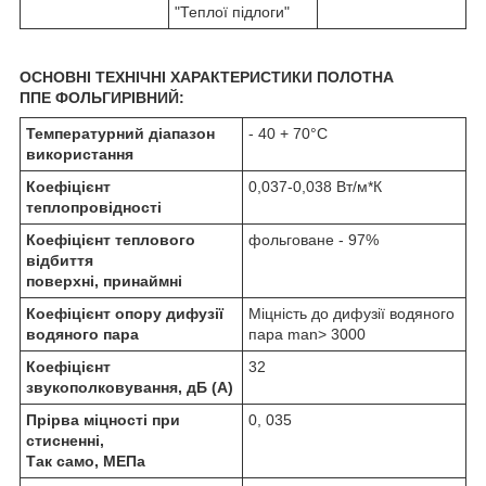
"Теплої підлоги"
ОСНОВНІ ТЕХНІЧНІ ХАРАКТЕРИСТИКИ ПОЛОТНА
ППЕ
ФОЛЬГИРІВНИЙ:
Температурний діапазон
- 40 + 70°С
використання
Коефіцієнт
0,037-0,038 Вт/м*К
теплопровідності
Коефіцієнт теплового
фольговане - 97%
відбиття
поверхні, принаймні
Коефіцієнт опору дифузії
Міцність до дифузії водяного
водяного пара
пара man> 3000
Коефіцієнт
32
звукополковування, дБ (А)
Прірва міцності при
0, 035
стисненні,
Так само, МЕПа