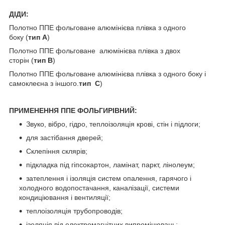
ДІДИ:
Полотно ППЕ фольговане алюмінієва плівка з одного
боку (
тип А
)
Полотно ППЕ фольговане алюмінієва плівка з двох
сторін (
тип В
)
Полотно ППЕ фольговане алюмінієва плівка з одного боку і
самоклеєна з іншого.
тип С
)
ПРИМЕНЕННЯ ППЕ ФОЛЬГИРІВНИЙ:
Звуко, вібро, гідро, теплоізоляція крові, стін і підлоги;
для застібання дверей;
Склепіння склярів;
підкладка під гіпсокартон, ламінат, паркт, лінолеум;
затеплення і ізоляція систем опалення, гарячого і
холодного водопостачання, каналізації, системи
кондиціювання і вентиляції;
теплоізоляція трубопроводів;
ізоляція від електромагнітних випромінювань;