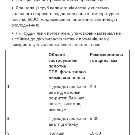
Для ізоляції труб великого діаметра у системах
холодного і гарячого водопостачання з температурою
носіядо 60
0
С, кондиціювання, опалення, вентиляції і
охолодження;
Як і будь - який поліетилен, упаковковий матеріал не
є стійким до дії ультрафіолетових променів, тому
використовується фольговане полотно ззовні.
Області
Рекомендована
застосування
товщина, мм
полотна
ППЕ фольгована
люмінієва плівка
1
Підкладка фольгов
2-4
ана під напольні
покриття: Ламінат,
паркет, килимок,
лінолеум
2
Підкладка фольгов
5-30
ана під стяжку
3
Ізоляція
10-30