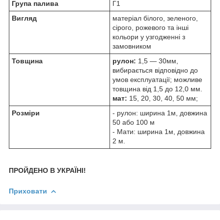
Група палива
Г1
Вигляд
матеріал білого, зеленого,
сірого, рожевого та інші
кольори у узгодженні з
замовником
Товщина
рулон:
1,5 — 30мм,
вибирається відповідно до
умов експлуатації; можливе
товщина від 1,5 до 12,0 мм.
м
ат:
15, 20, 30, 40, 50 мм;
Розміри
- рулон: ширина 1м, довжина
50 або 100 м
- Мати: ширина 1м, довжина
2 м.
ПРОЙДЕНО В УКРАЇНІ!
Приховати