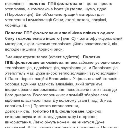
покоління -
полотно ППЕ фольговане
- це не просто
утеплювач, а комплексна ізоляція (тепло, шумо, гідро
і Пароїзоляція). Він об'єктивно кращий матеріал для
утеплення і шумоізоляції Стіни, стелі, потовк, покрівлі,
чорниць і д.
Полотно ППЕ фольговане алюмінієва плівка з одного
боку і самоклеєна з іншого (тип С)
- Багатофункціональний
матеріал, окрім високих теплоізоляційних властивостей, він
володіє і іншими Корисні риси:
Зменшує втрати тепла (ефект відбиття).
Полотно
ППЕ фольговане алюмінієва плівка
забезпечує одночасно
теплоізоляцію, гідроізоляцію, звукоізоляцію и Пароізоляцію.
Утеплітель має дуже високі теплоізоляційні, звукоізоляційні
і Паро- гідроізоляційні Властивість. У фольгований ізоляція -
хороша відмінна здатність алюмінію, який затримує
інфрачервоне випромінювання, повертаючи потік назад до
його джерела. Вологепроникне: алюміній зберігає свої
відбивні властивості навіть у вологому стані ( под Злива,
вологість і т.п.) Простота встановлення,
довговічність.
Полотно ППЕ фольговане
Корисно
використовувати монтажу, демонтажу і вторинне
використання. Легко ріжуть ножем, не кинеться Дуже
маленький Вага, висока еластичність і технологія. Полотно