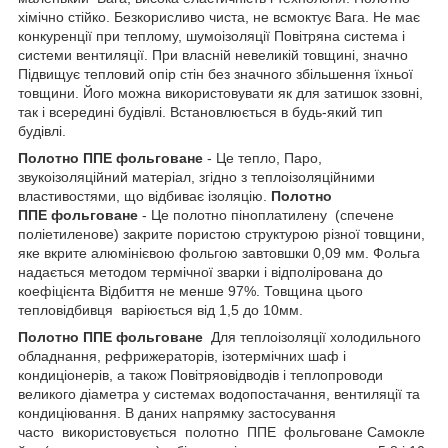
хімічно стійко. Безкорисливо чиста, не всмоктує Вага. Не має
конкуренції при теплому, шумоізоляції Повітряна система і
системи вентиляції. При власній невеликій товщині, значно
Підвищує тепловий опір стін без значного збільшення їхньої
товщини. Його можна використовувати як для затишок ззовні,
так і всередині будівлі. Встановлюється в будь-який тип
будівлі.
Полотно ППЕ фольговане
- Це тепло, Паро,
звукоізоляційний матеріал, згідно з теплоізоляційними
властивостями, що відбиває ізоляцію.
Полотно
ППЕ фольговане
- Це полотно піноплатилену (спечене
поліетиленове) закрите пористою структурою різної товщини,
яке вкрите алюмінієвою фольгою завтовшки 0,09 мм. Фольга
надається методом термічної зварки і відполірована до
коефіцієнта Відбиття не менше 97%. Товщина цього
тепловідбивця варіюється від 1,5 до 10мм.
Полотно ППЕ фольговане
Для теплоізоляції холодильного
обладнання, рефрижераторів, ізотермічних шаф і
кондиціонерів, а також Повітряовідводів і теплопроводи
великого діаметра у системах водопостачання, вентиляції та
кондиціювання. В даних напрямку застосування
часто використовується полотно ППЕ фольговане Самокле