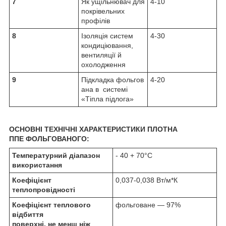
7
Як ущільнювач для
4-10
покрівельних
профілів
8
Ізоляція систем
4-30
кондиціювання,
вентиляції й
охолодження
9
Підкладка фольгов
4-20
ана в системі
«Тіпла підлога»
ОСНОВНІ ТЕХНІЧНІ ХАРАКТЕРИСТИКИ ПЛОТНА
ППЕ
ФОЛЬГОВАНОГО:
Температурний діапазон
- 40 + 70°С
використання
Коефіцієнт
0,037-0,038 Вт/м*К
теплопровідності
Коефіцієнт теплового
фольговане — 97%
відбиття
поверхні, не менш ніж