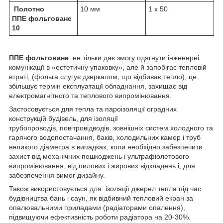
Полотно
10 мм
1 х 50
ППЕ фольговане
10
ППЕ фольговане
не тільки дає змогу одягнути інженерні
комунікації в «естетичну упаковку», але й запобігає тепловій
втраті, (фольга слугує дзеркалом, що відбиває тепло), це
збільшує термін експлуатації обладнання, захищає від
електромагнітного та теплового випромінювання.
Застосовується для тепла та пароізоляції оградних
конструкцій будівель, для ізоляції
трубопроводів, повітровідводів, зовнішніх систем холодного та
гарячого водопостачання, баків, холодильних камер і труб
великого діаметра в випадках, коли необхідно забезпечити
захист від механічних пошкоджень і ультрафіолетового
випромінювання, від пилових і жирових відкладень і, для
забезпечення вимог дизайну.
Також використовується для ізоляції джерел тепла під час
будівництва бань і саун, як відбивний тепловий екран за
опалювальними приладами (радіаторами опалення),
підвищуючи ефективність роботи радіатора на 20-30%.