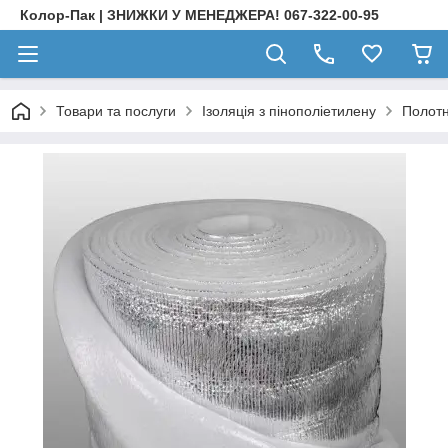
Колор-Пак | ЗНИЖКИ У МЕНЕДЖЕРА! 067-322-00-95
Товари та послуги
Ізоляція з пінополіетилену
Полотн