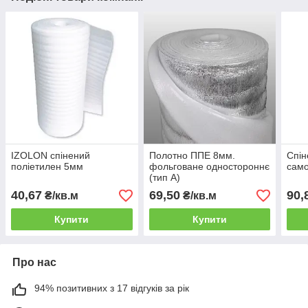
IZOLON спінений
Полотно ППЕ 8мм.
Спін
поліетилен 5мм
фольговане одностороннє
само
(тип А)
40,67
69,50
90,
₴/кв.м
₴/кв.м
Купити
Купити
Про нас
94% позитивних з 17 відгуків за рік