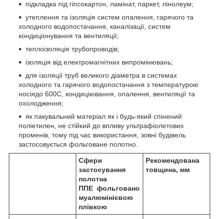
підкладка під гіпсокартон, ламінат, паркет, лінолеум;
утеплення та ізоляція систем опалення, гарячого та
холодного водопостачання, каналізації, систем
кондиціонування та вентиляції;
теплоізоляція трубопроводів;
ізоляція від електромагнітних випромінювань;
для ізоляції труб великого діаметра в системах
холодного та гарячого водопостачання з температурою
носіядо 60
0
С, кондиціювання, опалення, вентиляції та
охолодження;
як пакувальний матеріал як і будь-який спінений
поліетилен, не стійкий до впливу ультрафіолетових
променів, тому під час використання, зовні будівель
застосовується фольговане полотно.
Сфери
Рекомендована
застосування
товщина, мм
полотна
ППЕ фольговано
муалюмінієвою
плівкою