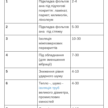
1
Підкладка фольгов
2-4
ана під підлогові
покриття: ламінат,
паркет, килимолін,
лінолеум
2
Підкладка фольгов
5-30
ана під стяжку
3
Ізоляція
10-30
міжповерхових
перекриттів
4
Під обладнання
7-30
(для зменшення
вібрації)
5
Зниження рівня
4-10
ударного шуму
6
Тепло -, шумо -
4-30
ізоляція труб
великого діаметра,
промислових
ємностей