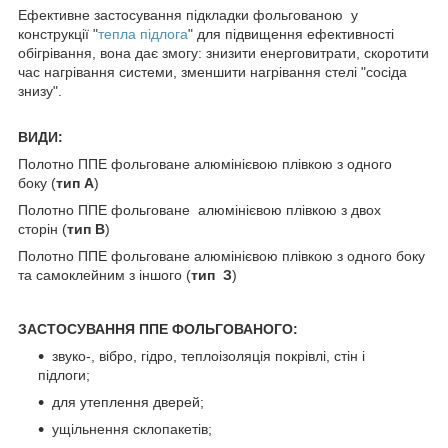
Ефективне застосування підкладки фольгованою у
конструкції "
тепла підлога
" для підвищення ефективності
обігрівання, вона дає змогу: знизити енерговитрати, скоротити
час нагрівання системи, зменшити нагрівання стелі "сосіда
знизу".
ВИДИ:
Полотно ППЕ фольговане алюмінієвою плівкою з одного
боку (
тип А
)
Полотно ППЕ фольговане алюмінієвою плівкою з двох
сторін (
тип В
)
Полотно ППЕ фольговане алюмінієвою плівкою з одного боку
та самоклейним з іншого (
тип З
)
ЗАСТОСУВАННЯ ППЕ ФОЛЬГОВАНОГО:
звуко-, вібро, гідро, теплоізоляція покрівлі, стін і
підлоги;
для утеплення дверей;
ущільнення склопакетів;