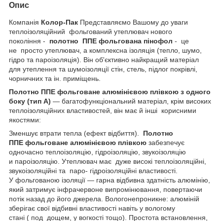
Опис
Компанія
Колор-Пак
Представляємо Вашому до уваги
теплоізоляційний фольгований утеплювач нового
покоління -
полотно ППЕ фольгована пінофол
- це
не просто утеплювач, а комплексна ізоляція (тепло, шумо,
гідро та пароізоляція). Він об'єктивно найкращий матеріал
для утеплення та шумоізоляції стін, стель, підлог покрівлі,
чорничних та ін. приміщень.
Полотно ППЕ фольговане алюмінієвою плівкою з одного
боку (тип А)
— багатофункціональний матеріал, крім високих
теплоізоляційних властивостей, він має й інші корисними
якостями:
Зменшує втрати тепла (ефект відбиття).
Полотно
ППЕ фольговане алюмінієвою плівкою
забезпечує
одночасно теплоізоляцію, гідроізоляцію, звукоізоляцію
и пароізоляцію. Утеплювач має дуже високі теплоізоляційні,
звукоізоляційні та паро- гідроізоляційні властивості.
У фольгованою ізоляції — гарна відбивна здатність алюмінію,
який затримує інфрачервоне випромінювання, повертаючи
потік назад до його джерела. Вологонепроникне: алюміній
зберігає свої відбивні властивості навіть у вологому
стані ( под дощем, у вогкості тощо). Простота встановлення,