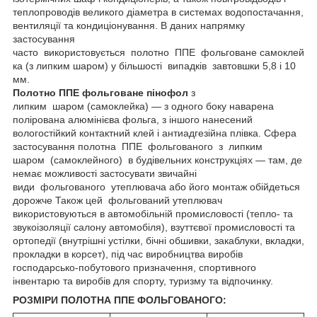
теплопроводів великого діаметра в системах водопостачання,
вентиляції та кондиціонування. В даних напрямку
застосування
часто використовується полотно ППЕ фольговане самоклей
ка (з липким шаром) у більшості випадків завтовшки 5,8 і 10
мм.
Полотно ППЕ фольговане пінофол
з
липким шаром (самоклейка) — з одного боку наварена
полірована алюмінієва фольга, з іншого нанесений
вологостійкий контактний клей і антиадгезійна плівка. Сфера
застосування полотна ППЕ фольгованого з липким
шаром (самоклейного) в будівельних конструкціях — там, де
немає можливості застосувати звичайні
види фольгованого утеплювача або його монтаж обійдеться
дорожче Також цей фольгований утеплювач
використовуються в автомобільній промисловості (тепло- та
звукоізоляції салону автомобіля), взуттєвої промисловості та
ортопедії (внутрішні устілки, бічні обшивки, закаблуки, вкладки,
прокладки в корсет), під час виробництва виробів
господарсько-побутового призначення, спортивного
інвентарю та виробів для спорту, туризму та відпочинку.
РОЗМІРИ ПОЛОТНА ППЕ ФОЛЬГОВАНОГО: