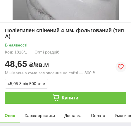
Поліетилен спінений 4 мм. фольгований (тип
А)
В наявності
Код: 1816/1
Опт і роздріб
48,65
₴/кв.м
Мінімальна сума замовлення на сайті — 300 ₴
45,05 ₴
від 500 кв.м
Купити
Опис
Характеристики
Доставка
Оплата
Умови п