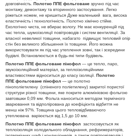
довговічність.
Полотно ППЕ фольговане
зручно під час
монтажу, демонтажу та вторинного застосування. Легко
ріжеться ножем, не кришиться Дуже маленький вага, висока
еластичність і технологічність. Полотно хімічно стійке.
Екологічно чиста, не вбирає вологу. Не має конкуренцій під
час тепла, шумоізоляції повітроводів і систем вентиляції. За
власної невеликої товщини, набагато підвищує тепловий опір
стін без великого збільшення їх товщини. Його можна
використовувати як під час утеплення зовні, так і зсередини
будівлі. Встановлюється в будь-які типи будівель.
Полотно ППЕ фольговане пінофол
— це тепло, паро,
звукоізоляційний матеріал, за теплоізоляційними
властивостями відноситься до класу ізоляції.
Полотно
ППЕ фольговане пінофол
— це полотно
пінополіетилену (спіненого поліетилену) закритої пористої
структури різної товщини, яке покрите алюмінієвою фольгою
завтовшки 0,09 мм. Фольга наноситься методом термічного
зварювання та відполірована до коефіцієнта відбиття не
менш ніж 97%. Товщина цього тепловідбиваючого
утеплювача варіюється від 1,5 до 10 мм.
Полотно ППЕ фольговане пінофол
застосовується як
теплоізоляція холодильного обладнання, рефрижераторів,
ізотермічних шаф і кондиціонерів, а також повітровідводів і