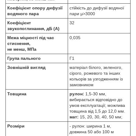
Коефіцієнт опору дифузії
стійкість до дифузії водяної
водяного пара
пари μ>3000
Коефіцієнт
32
звукопоглинання, дБ (А)
Межа міцності під час
0,035
стиснення,
не менш, МПа
Група пального
Г1
Зовнішній вигляд
матеріал білого, зеленого,
сірого, рожевого та інших
кольорів за узгодженням із
замовником
Товщина
рулон:
1,5-30 мм,
вибирається відповідно до
умов експлуатації; можлива
товщина від 1,5 до 12,0 мм.
м
ат:
15, 20, 30, 40, 50 мм;
Розміри
- рулон: ширина 1 м,
довжина 50 або 100 м