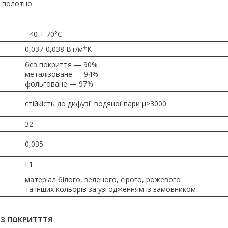
 полотно.
- 40 + 70°С
0,037-0,038 Вт/м*К
без покриття — 90%
металізоване — 94%
фольговане — 97%
стійкість до дифузії водяної пари μ>3000
32
0,035
Г1
матеріал білого, зеленого, сірого, рожевого
та інших кольорів за узгодженням із замовником
ЕЗ ПОКРИТТТЯ