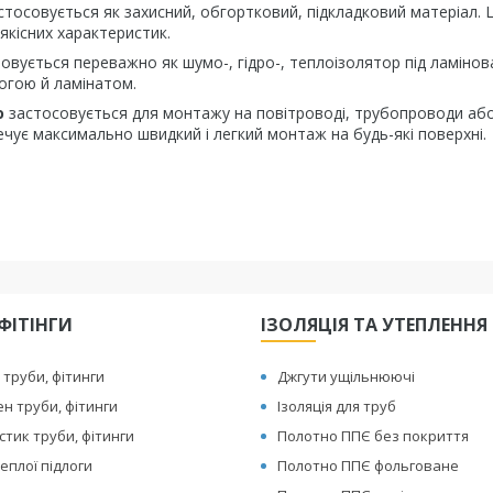
тосовується як захисний, обгортковий, підкладковий матеріал. 
кісних характеристик.
вується переважно як шумо-, гідро-, теплоізолятор під ламінов
логою й ламінатом.
ю
застосовується для монтажу на повітроводі, трубопроводи або
чує максимально швидкий і легкий монтаж на будь-які поверхні.
ФІТІНГИ
ІЗОЛЯЦІЯ ТА УТЕПЛЕННЯ
 труби, фітинги
Джгути ущільнюючі
ен труби, фітинги
Ізоляція для труб
тик труби, фітинги
Полотно ППЄ без покриття
еплої підлоги
Полотно ППЄ фольговане