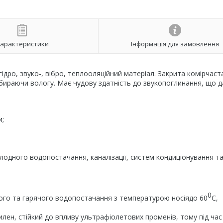
арактеристики
Інформація для замовлення
ідро, звуко-, вібро, теплооляційний матеріал. Закрита комірчаст
 вбираючи вологу. Має чудову здатність до звукопоглинання, що д
и;
олодного водопостачання, каналізації, систем кондиціонування т
0
ного та гарячого водопостачання з температурою носіядо 60
С,
тилен, стійкий до впливу ультрафіолетових променів, тому під час