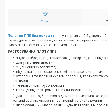
Опис
Х
Полотно ППЕ без покриття
— універсальний будівельний г
структура має вкрай низьку гігроскопічність, практично не
змогу застосовувати його як звукоізолятор.
ЗАСТОСУВАННЯ ПЛОТУ ППЕ:
звуко-, вібро, гідро, теплоізоляція покрівлі, стін і підлог
для утеплення дверей;
ущільнення склопакетів;
підкладка під гіпсокартон, ламінат, паркет, лінолеум;
утеплення та ізоляція систем опалення, гарячого та х
вентиляції;
теплоізоляція трубопроводів;
ізоляція від електромагнітних випромінювань;
для ізоляції труб великого діаметра в системах холод
кондиціювання, опалення, вентиляції та охолодження;
як пакувальний матеріал як і будь-який спінений поліе