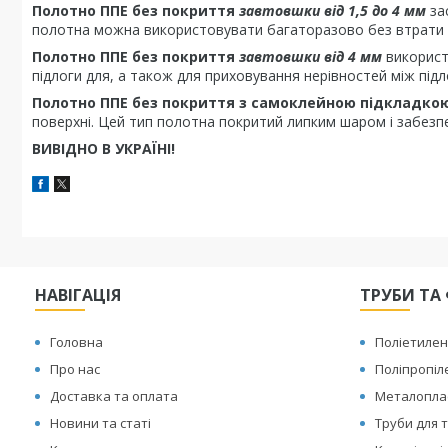
Полотно ППЕ без покриття
завтовшки від 1,5 до 4 мм
зас
полотна можна використовувати багаторазово без втрати я
Полотно ППЕ без покриття
завтовшки від 4 мм
використо
підлоги для, а також для приховування нерівностей між під
Полотно ППЕ без покриття з самоклейною підкладко
поверхні. Цей тип полотна покритий липким шаром і забезпе
ВИВІДНО В УКРАЇНІ!
НАВІГАЦІЯ
ТРУБИ ТА 
Головна
Поліетилен
Про нас
Поліпропіл
Доставка та оплата
Металоплас
Новини та статі
Труби для т