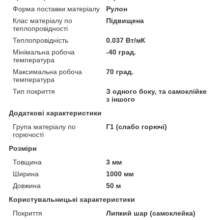
Форма поставки матеріалу
Рулон
Клас матеріалу по
Підвищена
теплопровідності
Теплопровідність
0.037 Вт/мК
Мінімальна робоча
-40 град.
температура
Максимальна робоча
70 град.
температура
Тип покриття
З одного боку, та самоклійке
з іншого
Додаткові характеристики
Група матеріалу по
Г1 (слабо горючі)
горючості
Розміри
Товщина
3 мм
Ширина
1000 мм
Довжина
50 м
Користувальницькі характеристики
Покриття
Липкий шар (самоклейка)