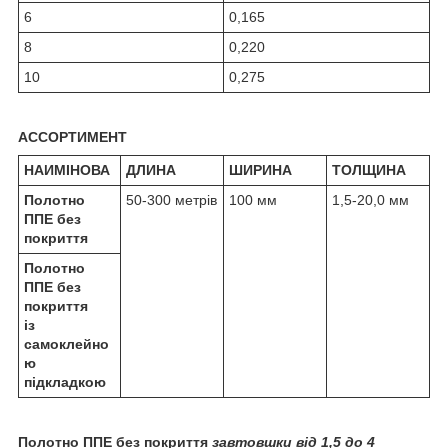
6
0,165
8
0,220
10
0,275
АССОРТИМЕНТ
НАИМІНОВА
ДЛИНА
ШИРИНА
ТОЛЩИНА
Полотно
50-300 метрів
100 мм
1,5-20,0 мм
ППЕ без
покриття
Полотно
ППЕ без
покриття
із
самоклейно
ю
підкладкою
Полотно ППЕ без покриття
завтовшки від 1,5 до 4