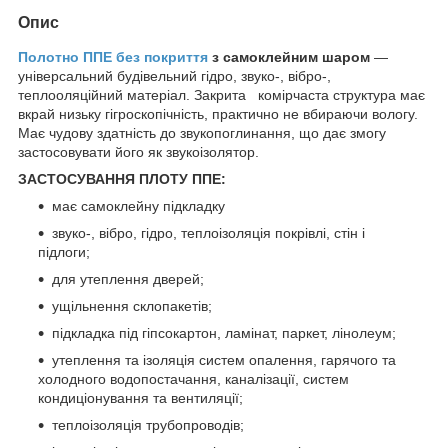
Опис
Полотно ППЕ без покриття
з самоклейним шаром
—
універсальний будівельний гідро, звуко-, вібро-,
теплооляційний матеріал. Закрита комірчаста структура має
вкрай низьку гігроскопічність, практично не вбираючи вологу.
Має чудову здатність до звукопоглинання, що дає змогу
застосовувати його як звукоізолятор.
ЗАСТОСУВАННЯ ПЛОТУ ППЕ:
має самоклейну підкладку
звуко-, вібро, гідро, теплоізоляція покрівлі, стін і
підлоги;
для утеплення дверей;
ущільнення склопакетів;
підкладка під гіпсокартон, ламінат, паркет, лінолеум;
утеплення та ізоляція систем опалення, гарячого та
холодного водопостачання, каналізації, систем
кондиціонування та вентиляції;
теплоізоляція трубопроводів;