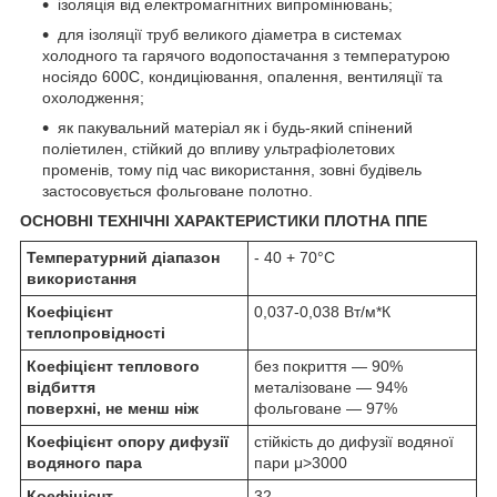
ізоляція від електромагнітних випромінювань;
для ізоляції труб великого діаметра в системах
холодного та гарячого водопостачання з температурою
носіядо 60
0
С, кондиціювання, опалення, вентиляції та
охолодження;
як пакувальний матеріал як і будь-який спінений
поліетилен, стійкий до впливу ультрафіолетових
променів, тому під час використання, зовні будівель
застосовується фольговане полотно.
ОСНОВНІ ТЕХНІЧНІ ХАРАКТЕРИСТИКИ ПЛОТНА ППЕ
Температурний діапазон
- 40 + 70°С
використання
Коефіцієнт
0,037-0,038 Вт/м*К
теплопровідності
Коефіцієнт теплового
без покриття — 90%
відбиття
металізоване — 94%
поверхні, не менш ніж
фольговане — 97%
Коефіцієнт опору дифузії
стійкість до дифузії водяної
водяного пара
пари μ>3000
Коефіцієнт
32