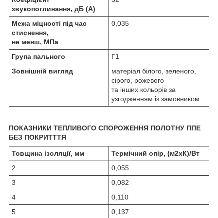
звукопоглинання, дБ (А)
Межа міцності під час
0,035
стиснення,
не менш, МПа
Група пального
Г1
Зовнішній вигляд
матеріал білого, зеленого,
сірого, рожевого
та інших кольорів за
узгодженням із замовником
ПОКАЗНИКИ ТЕПЛИВОГО СПОРОЖЕННЯ ПОЛОТНУ ППЕ
БЕЗ ПОКРИТТТЯ
Товщина ізоляції, мм
Термічний опір, (м2хК)/Вт
2
0,055
3
0,082
4
0,110
5
0,137