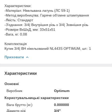
Характеристики:
-Матеріал: Нікельвана латунь (ЛС 59-1)
-Метод виробництва: Гаряче об'ємне штампування
-Якість: Стандарт
-З'єднання: 3/4| Внутрішня різь х 3/4| Зовнішня різь
-Розміри ВхШхД, мм: 33х51х51
-Вага, кг: 0,08
Комплектація
Кутик 3/4| ВН нікельований NL443S OPTIMUM, шт.: 1
Приховати
Характеристики
Основні
Виробник
Optimum
Користувальницькі характеристики
Вага брутто (кг.)
0.000000
Діаметр різі
3/4″