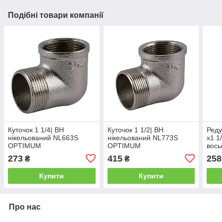
Подібні товари компанії
Куточок 1 1/4| ВН
Куточок 1 1/2| ВН
Реду
нікельований NL663S
нікельований NL773S
х1 1
OPTIMUM
OPTIMUM
вос
OPT
273
415
258
₴
₴
Купити
Купити
Про нас