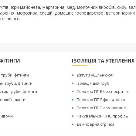
тів, ікри майонеза, маргарина, мед, молочних виробів, сиру, зал
а, варення, морозива, спецій, домашнє господарство, ветеринарних
то іншого.
ФІТІНГИ
ІЗОЛЯЦІЯ ТА УТЕПЛЕННЯ
 труби, фітинги
Джгути ущільнюючі
ен труби, фітинги
Ізоляція для труб
тик труби, фітинги
Полотно ППЄ без покриття
еплої підлоги
Полотно ППЄ фольговане
я
Полотно ППЄ ламіноване
ливочні
Пакувальний ППЄ профіль
Демпферна стрічка