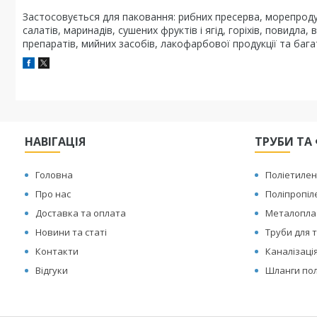
Застосовується для паковання: рибних пресерва, морепродук
салатів, маринадів, сушених фруктів і ягід, горіхів, повидл
препаратів, мийних засобів, лакофарбової продукції та бага
НАВІГАЦІЯ
ТРУБИ ТА 
Головна
Поліетилен
Про нас
Поліпропіл
Доставка та оплата
Металоплас
Новини та статі
Труби для т
Контакти
Каналізаці
Відгуки
Шланги по