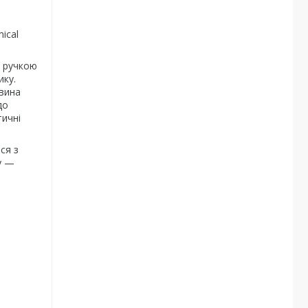
ical
а ручкою
ику.
овина
до
тичні
ся з
у —