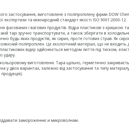
вого застосування, виготовлене з поліпропілену фірми DOW Chem
ї експертизи та міжнародний стандарт якості ISO 9001:2000-12.
ня фасованих і вагових продуктів. Відра пластикові з кришкою т
такій тарі зручно транспортувати, а також зберігати в холодильн
чно будь-яких продуктів, як сирих, проте готових страв. Як сир
оякісний поліпропілен. Це екологічний матеріал, що не входить 
пластикових відер здійснюється методом лиття під тиском, елас
о удару.
кольоровому виготовленні. Тара щільно, герметично закриваєть
а у двох варіантах, залежно від застосування та типу матеріал
продукція).
 піддавати замороженню и микроволнам.