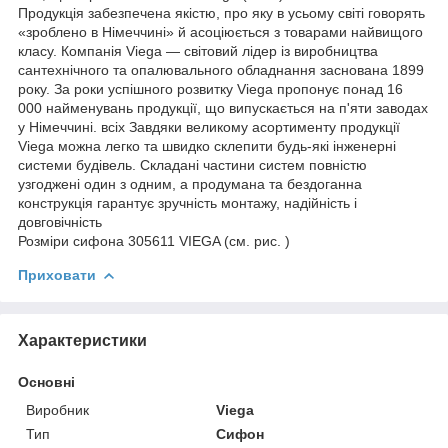
Продукція забезпечена якістю, про яку в усьому світі говорять
«зроблено в Німеччині» й асоціюється з товарами найвищого
класу. Компанія Viega — світовий лідер із виробництва
сантехнічного та опалювального обладнання заснована 1899
року. За роки успішного розвитку Viega пропонує понад 16
000 найменувань продукції, що випускається на п'яти заводах
у Німеччині. всіх Завдяки великому асортименту продукції
Viega можна легко та швидко склепити будь-які інженерні
системи будівель. Складані частини систем повністю
узгоджені один з одним, а продумана та бездоганна
конструкція гарантує зручність монтажу, надійність і
довговічність
Розміри сифона 305611 VIEGA (см. рис. )
Приховати
Характеристики
Основні
Виробник
Viega
Тип
Сифон