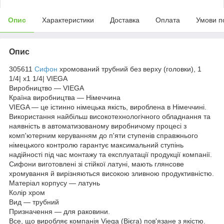
Опис
Характеристики
Доставка
Оплата
Умови п
Опис
305611
Сифон
хромований трубний без верху (головки), 1
1/4| х1 1/4| VIEGA
Виробництво — VIEGA
Країна виробництва — Німеччина
VIEGA — це істинно німецька якість, вироблена в Німеччині.
Використання найбільш високотехнологічного обладнання та
наявність в автоматизованому виробничому процесі з
комп'ютерним керуванням до п'яти ступенів справжнього
німецького контролю гарантує максимальний ступінь
надійності під час монтажу та експлуатації продукції компанії.
Сифони виготовлені зі стійкої латуні, мають глянсове
хромування й вирізняються високою зливною продуктивністю.
Матеріал корпусу — латунь
Колір хром
Вид — трубний
Призначення — для раковини.
Все, що виробляє компанія Viega (Вієга) пов'язане з якістю.