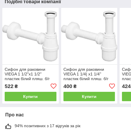
Подібні товари компанії
Сифон для раковини
Сифон для раковини
Сиф
VIEGA 1 1/2"х1 1/2"
VIEGA 1 1/4| х1 1/4"
VIEG
пластик білий пляш. б/г
пластик білий пляш. б/г
плас
119270
108694
5739
522
400
424
₴
₴
Купити
Купити
Про нас
94% позитивних з 17 відгуків за рік