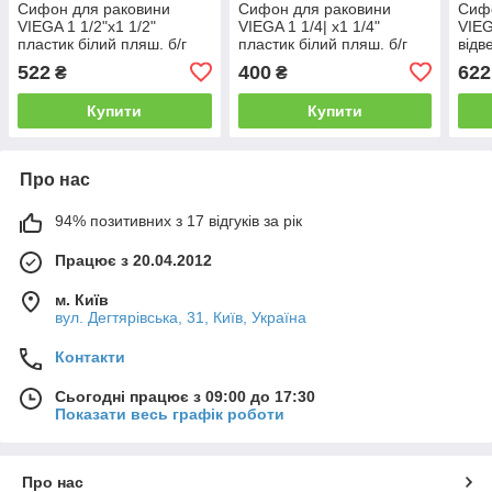
Сифон для раковини
Сифон для раковини
Сиф
VIEGA 1 1/2"х1 1/2"
VIEGA 1 1/4| х1 1/4"
VIEG
пластик білий пляш. б/г
пластик білий пляш. б/г
відв
119270
108694
біли
522
400
622
₴
₴
Купити
Купити
Про нас
94% позитивних з 17 відгуків за рік
Працює з 20.04.2012
м. Київ
вул. Дегтярівська, 31, Київ, Україна
Контакти
Сьогодні працює з 09:00 до 17:30
Показати весь графік роботи
Про нас