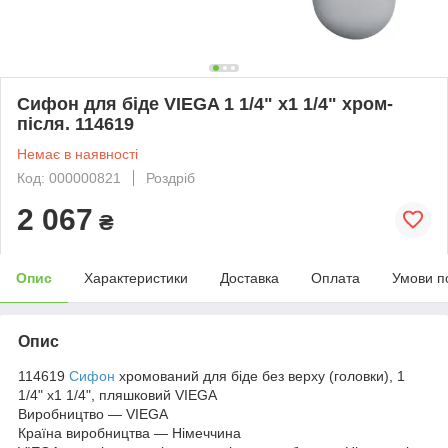
Сифон для біде VIEGA 1 1/4" х1 1/4" хром-
після. 114619
Немає в наявності
Код: 000000821
Роздріб
2 067
₴
Опис
Характеристики
Доставка
Оплата
Умови п
Опис
114619
Сифон
хромований для біде без верху (головки), 1
1/4" х1 1/4", пляшковий VIEGA
Виробництво — VIEGA
Країна виробництва — Німеччина