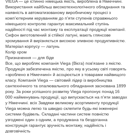
VIEGA — це істинно німецька якість, вироблена в Німеччині.
Використання найбільш високотехнологічного обладнання та
наявність в автоматизованому виробничому процесі з
комп'ютерним керуванням до п'яти ступенів справжнього
німецького контролю гарантує максимальний ступінь
надійності під час монтажу та експлуатації продукції компанії.
Сифон виготовлений зі стійкої латуні, мають глянсове
хромування й вирізняється високою зливною продуктивністю.
Матеріал корпусу — латунь
Колір хром
Призначення — для біде
Все, що виробляє компанія Viega (Вієга) пов'язане з якістю.
Продукція забезпечена якістю, про яку в усьому світі говорять
«зроблено в Німеччині» й асоціюється з товарами найвищого
класу. Компанія Viega — світовий лідер із виробництва
сантехнічного та опалювального обладнання заснована 1899
року. За роки успішного розвитку Viega пропонує понад 16
000 найменувань продукції, що випускається на п'яти заводах
у Німеччині. всіх Завдяки великому асортименту продукції
Viega можна легко та швидко склепити будь-які інженерні
системи будівель. Складані частини систем повністю
узгоджені один з одним, а продумана та бездоганна
конструкція гарантує зручність монтажу, надійність і
довговічність