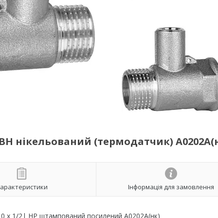
ВВН нікельований (термодатчик) А0202А(
арактеристики
Інформація для замовлення
10 х 1/2| НР штампований посилений А0202А(нк)