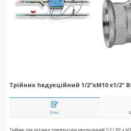
Трійник hедукційний 1/2"хМ10 х1/2" 
Опис
Х
Трійник для датчика температури нікельований 1/2| ВР х М