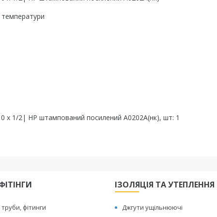
м температури
0 х 1/2| НР штампований посилений А0202А(нк), шт: 1
ФІТІНГИ
ІЗОЛЯЦІЯ ТА УТЕПЛЕННЯ
 труби, фітинги
Джгути ущільнюючі