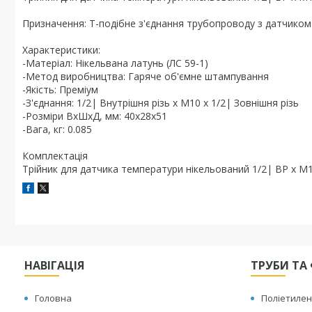
Призначення: Т-подібне з'єднання трубопроводу з датчико
Характеристики:
-Матеріал: Нікельвана латунь (ЛС 59-1)
-Метод виробництва: Гаряче об'ємне штампування
-Якість: Преміум
-З'єднання: 1/2| Внутрішня різь х М10 х 1/2| Зовнішня різь
-Розміри ВхШхД, мм: 40х28х51
-Вага, кг: 0.085
Комплектація
Трійник для датчика температури нікельований 1/2| ВР х М1
НАВІГАЦІЯ
ТРУБИ ТА 
Головна
Поліетилен