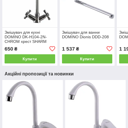
Змішувач для кухні
Змішувач для ванни
Зміш
DOMINO DK-H104-2N-
DOMINO Dionis DDD-208
DOM
CHROM хрест SHARM
650
1 537
1 1
₴
₴
Купити
Купити
Акційні пропозиції та новинки