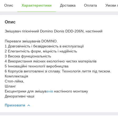
Опис
Характеристики
Доставка
Оплата
Умови 
Опис
Змішувач гігієнічний Domino Dionis DDD-206N, настінний
Переваги змішувачів DOMINO.
1 Довговічність і безвідмовність в експлуатації
2 Елегантність форм, міцність і надійність
3 Висока функціональність
4 Використання якісних екологічно чистих матеріалів
5 Інноваційні технології виробництва
6 Корпусів виготовлені зі сплаву. Технологія лиття під тиском.
Комплектація
Стоп-лійка,
Шланг
Ексцентрики для змішув
ачів
настінного монтажу
Декоративні чаші
Приховати