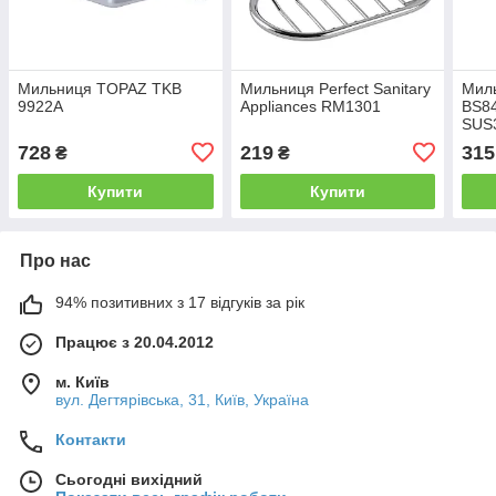
Мильниця TOPAZ TKB
Мильниця Perfect Sanitary
Миль
9922A
Appliances RM1301
BS84
SUS
728
219
315
₴
₴
Купити
Купити
Про нас
94% позитивних з 17 відгуків за рік
Працює з 20.04.2012
м. Київ
вул. Дегтярівська, 31, Київ, Україна
Контакти
Сьогодні вихідний