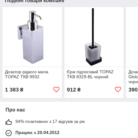
Подібні товари компанії
Дозатор рідкого мила
Єрж підлоговий TOPAZ
Доза
TOPAZ TКВ 9932
TKB 8329-BL чорний
Glob
чор
1 383
912
390
₴
₴
Про нас
94% позитивних з 17 відгуків за рік
Працює з 20.04.2012