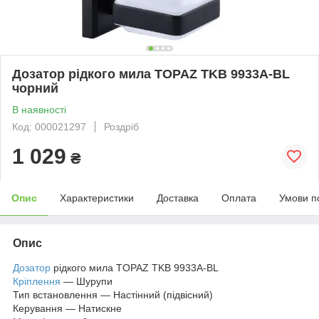
Дозатор рідкого мила TOPAZ TKB 9933A-BL
чорний
В наявності
Код: 000021297
Роздріб
1 029
₴
Опис
Характеристики
Доставка
Оплата
Умови п
Опис
Дозатор
рідкого мила TOPAZ TKB 9933A-BL
Кріплення
— Шурупи
Тип встановлення — Настінний (підвісний)
Керування — Натискне