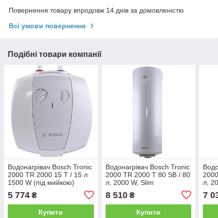
Повернення товару впродовж 14 днів за домовленістю
Всі умови повернення
Подібні товари компанії
Водонагрівач Bosch Tronic
Водонагрівач Bosch Tronic
Водо
2000 TR 2000 15 T / 15 л
2000 TR 2000 T 80 SB / 80
2000
1500 W (під мийкою)
л, 2000 W, Slim
л, 2
5 774
8 510
7 0
₴
₴
Купити
Купити