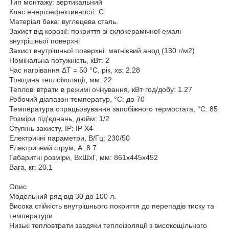
Тип монтажу: вертикальний
Клас енергоефективності: С
Матеріал бака: вуглецева сталь.
Захист від корозії: покриття зі склокерамічної емалі
внутрішньої поверхні
Захист внутрішньої поверхні: магнієвий анод (130 г/м2)
Номінальна потужність, кВт: 2
Час нагрівання ΔТ = 50 °C, рік, хв: 2.28
Товщина теплоізоляції, мм: 22
Теплові втрати в режимі очікування, кВт·год/добу: 1.27
Робочий діапазон температур, °C: до 70
Температура спрацьовування запобіжного термостата, °C: 85
Розміри під'єднань, дюйм: 1/2
Ступінь захисту, IP: IP X4
Електричні параметри, В/Гц: 230/50
Електричний струм, А: 8.7
Габаритні розміри, ВхШхГ, мм: 861x445x452
Вага, кг: 20.1
Опис
Модельний ряд від 30 до 100 л.
Висока стійкість внутрішнього покриття до перепадів тиску та
температури
Низькі тепловтрати завдяки теплоізоляції з високощільного