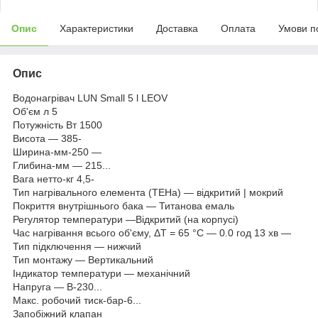
Опис
Характеристики
Доставка
Оплата
Умови п
Опис
Водонагрівач LUN Small 5 l LEOV
Об'єм л 5
Потужність Вт 1500
Висота — 385-
Ширина-мм-250 —
Глибина-мм — 215...
Вага нетто-кг 4,5-
Тип нагрівального елемента (ТЕНа) — відкритий | мокрий
Покриття внутрішнього бака — Титанова емаль
Регулятор температури —Відкритий (на корпусі)
Час нагрівання всього об'єму, ΔТ = 65 °C — 0.0 год 13 хв —
Тип підключення — нижчий
Тип монтажу — Вертикальний
Індикатор температури — механічний
Напруга — В-230...
Макс. робочий тиск-бар-6...
Запобіжний клапан