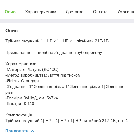
Опис
Характеристики
Доставка
Оплата
Умови п
Опис
Трійник латунний 1 | НР х 1 | НР х 1 літейний 217-1Б
Призначення: Т-подібне з'єднання трубопроводу
Характеристики:
-Матеріал: Латунь (ЛС40С)
-Метод виробництва: Лиття під тиском
-Якість: Стандарт
-З'єднання: 1" Зовнішня різь х 1" Зовнішня різь х 1| Зовнішня
різь
-Розміри ВхШхД, см: 5х7х4
-Вага, кг: 0,119
Комплектація
Трійник латунний 1| НР х 1| НР х 1| НР литейний 217-1Б, шт: 1
Приховати