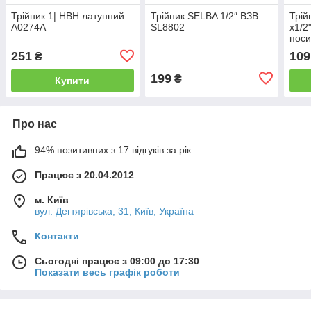
Трійник 1| НВН латунний
Трійник SELBA 1/2″ ВЗВ
Трій
А0274А
SL8802
х1/2
пос
251
109
₴
199
₴
Купити
Про нас
94% позитивних з 17 відгуків за рік
Працює з 20.04.2012
м. Київ
вул. Дегтярівська, 31, Київ, Україна
Контакти
Сьогодні працює з 09:00 до 17:30
Показати весь графік роботи