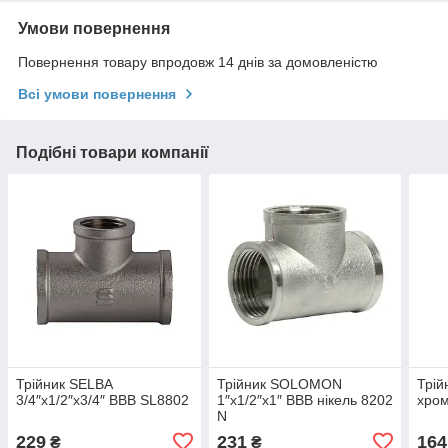
Умови повернення
Повернення товару впродовж 14 днів за домовленістю
Всі умови повернення
Подібні товари компанії
Трійник SELBA
Трійник SOLOMON
Трій
3/4″х1/2″х3/4″ ВВВ SL8802
1″х1/2″х1″ ВВВ нікель 8202
хром
N
229
231
164
₴
₴