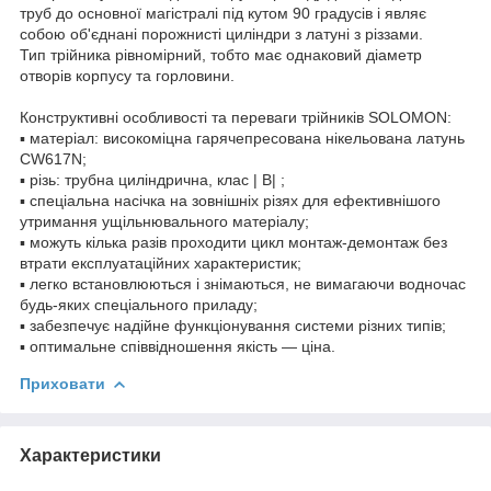
труб до основної магістралі під кутом 90 градусів і являє
собою об'єднані порожнисті циліндри з латуні з різзами.
Тип трійника рівномірний, тобто має однаковий діаметр
отворів корпусу та горловини.
Конструктивні особливості та переваги трійників SOLOMON:
▪ матеріал: високоміцна гарячепресована нікельована латунь
CW617N;
▪ різь: трубна циліндрична, клас | В| ;
▪ спеціальна насічка на зовнішніх різях для ефективнішого
утримання ущільнювального матеріалу;
▪ можуть кілька разів проходити цикл монтаж-демонтаж без
втрати експлуатаційних характеристик;
▪ легко встановлюються і знімаються, не вимагаючи водночас
будь-яких спеціального приладу;
▪ забезпечує надійне функціонування системи різних типів;
▪ оптимальне співвідношення якість — ціна.
Приховати
Характеристики