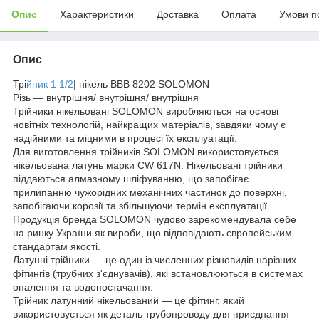
Опис
Характеристики
Доставка
Оплата
Умови п
Опис
Трі
йник 1 1/2
| нікель ВВВ 8202 SOLOMON
Різь — внутрішня/ внутрішня/ внутрішня
Трійники нікельовані SOLOMON виробляються на основі
новітніх технологій, найкращих матеріалів, завдяки чому є
надійними та міцними в процесі їх експлуатації.
Для виготовлення трійників SOLOMON використовується
нікельована латунь марки CW 617N. Нікельовані трійники
піддаються алмазному шліфуванню, що запобігає
прилипанню чужорідних механічних частинок до поверхні,
запобігаючи корозії та збільшуючи термін експлуатації.
Продукція бренда SOLOMON чудово зарекомендувала себе
на ринку України як вироби, що відповідають європейським
стандартам якості.
Латунні трійники — це один із численних різновидів нарізних
фітингів (трубних з'єднувачів), які встановлюються в системах
опалення та водопостачання.
Трійник латунний нікельований — це фітинг, який
використовується як деталь трубопроводу для приєднання