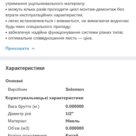
утримання ущільнювального матеріалу;
▪ можуть кілька разів проходити цикл монтаж-демонтаж без
втрати експлуатаційних характеристик;
▪ легко встановлюються і знімаються, не вимагаючи водночас
будь-яких спеціального приладу;
▪ забезпечує надійне функціонування системи різних типів;
▪ оптимальне співвідношення якість — ціна.
Приховати
Характеристики
Основні
Виробник
Solomon
Користувальницькі характеристики
Вага брутто (кг.)
0.000000
Діаметр різі
1/2"
Матеріал
Нікель
Об'єм (м3)
0.000000
Країна походження
Китай