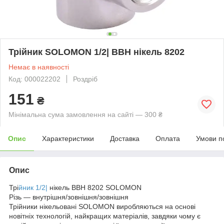
Трійник SOLOMON 1/2| ВВН нікель 8202
Немає в наявності
Код: 000022202
Роздріб
151
₴
Мінімальна сума замовлення на сайті — 300 ₴
Опис
Характеристики
Доставка
Оплата
Умови п
Опис
Трі
йник 1/2|
нікель ВВН 8202 SOLOMON
Різь — внутрішня/зовнішня/зовнішня
Трійники нікельовані SOLOMON виробляються на основі
новітніх технологій, найкращих матеріалів, завдяки чому є