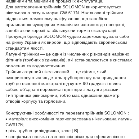
надійними та міцними в процесі їх експлуатації.
Для виготовлення трійників SOLOMON використовується
нікельована латунь марки CW 617N. Нікельовані трійники
піддаються алмазному шліфуванню, що запобігає
прилипанню чужорідних механічних частинок до поверхні,
запобігаючи корозії та збільшуючи термін експлуатації.
Продукція бренда SOLOMON чудово зарекомендувала себе
на ринку України як вироби, що відповідають європейським
стандартам якості.
Латунні трійники — це один із численних різновидів нарізних
фітингів (трубних з'єднувачів), які встановлюються в системах
опалення та водопостачання.
Трійник латунний нікельований — це фітинг, який
використовується як деталь трубопроводу для приєднання
труб до основної магістралі під кутом 90 градусів і являє
собою об'єднані порожнисті циліндри з латуні з різзами.
Тип трійника рівномірний, тобто має однаковий діаметр
отворів корпусу та горловини.
Конструктивні особливості та переваги трійників SOLOMON :
▪ матеріал: високоміцна гарячепресована нікельована латунь
CW617N;
▪ різь: трубна циліндрична, клас | В| ;
▪ спеціальна насічка на зовнішніх різях для ефективнішого