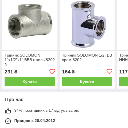
Трійник SOLOMON
Трійник SOLOMON 1/2| ВВ
Трій
1″х1/2″х1″ ВВВ нікель 8202
хром 8202
ННН 
N
231
164
117
₴
₴
Купити
Купити
Про нас
94% позитивних з 17 відгуків за рік
Працює з 20.04.2012