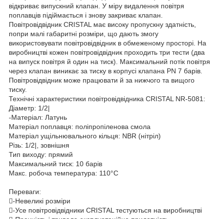
відкриває випускний клапан. У міру видалення повітря
поплавців підіймається і знову закриває клапан.
Повітровідвідник CRISTAL має високу пропускну здатність,
попри малі габаритні розміри, що дають змогу
використовувати повітровідвідник в обмеженому просторі. На
виробництві кожен повітровідвідник проходить три тести (два
на випуск повітря й один на тиск). Максимальний потік повітря
через клапан виникає за тиску в корпусі клапана PN 7 барів.
Повітровідвідник може працювати й за нижчого та вищого
тиску.
Технічні характеристики повітровідвідника CRISTAL NR-5081:
Діаметр: 1/2|
-Матеріал: Латунь
Матеріал поплавця: поліпропіленова смола
Матеріал ущільнювального кільця: NBR (нітріл)
Різь: 1/2|, зовнішня
Тип виходу: прямий
Максимальний тиск: 10 барів
Макс. робоча температура: 110°С
Переваги:
-Невеликі розміри
-Усе повітровідвідники CRISTAL тестуються на виробництві