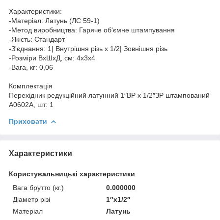
Характеристики:
-Матеріал: Латунь (ЛС 59-1)
-Метод виробництва: Гаряче об'ємне штампування
-Якість: Стандарт
-З'єднання: 1| Внутрішня різь х 1/2| Зовнішня різь
-Розміри ВхШхД, см: 4х3х4
-Вага, кг: 0,06
Комплектація
Перехідник редукційний латунний 1″ВР х 1/2″ЗР штампований
А0602А, шт: 1
Приховати
Характеристики
Користувальницькі характеристики
Вага брутто (кг.)
0.000000
Діаметр різі
1″x1/2″
Матеріал
Латунь