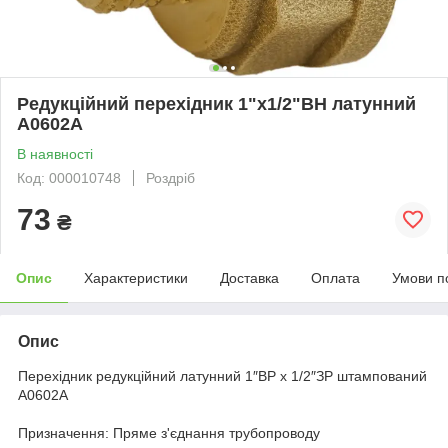
Редукційний перехідник 1"х1/2"ВН латунний
А0602А
В наявності
Код: 000010748
Роздріб
73
₴
Опис
Характеристики
Доставка
Оплата
Умови п
Опис
Перехідник редукційний латунний 1″ВР х 1/2″ЗР штампований
А0602А
Призначення: Пряме з'єднання трубопроводу