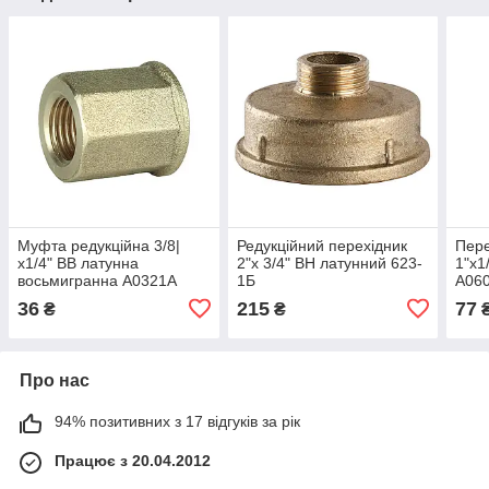
Муфта редукційна 3/8|
Редукційний перехідник
Пере
х1/4" ВВ латунна
2"х 3/4" ВН латунний 623-
1"х1
восьмигранна А0321А
1Б
А060
36
215
77
₴
₴
Про нас
94% позитивних з 17 відгуків за рік
Працює з 20.04.2012