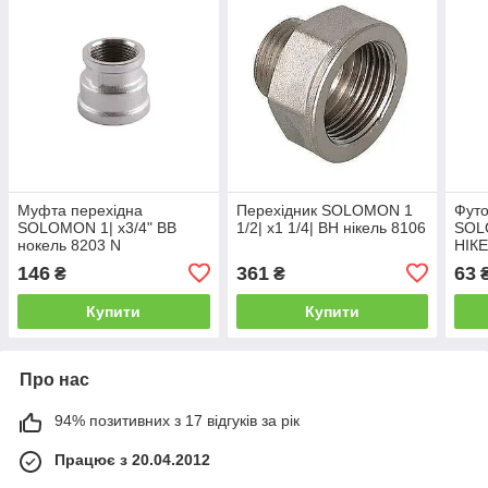
Муфта перехідна
Перехідник SOLOMON 1
Футо
SOLOMON 1| х3/4" ВВ
1/2| х1 1/4| ВН нікель 8106
SOLO
нокель 8203 N
НІКЕ
146
361
63
₴
₴
Купити
Купити
Про нас
94% позитивних з 17 відгуків за рік
Працює з 20.04.2012