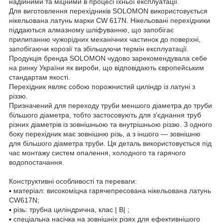
надійними та міцними в процесі їхньої експлуатації.
Для виготовлення перехідників SOLOMON використовується
нікельована латунь марки CW 617N. Нікельовані перехідники
піддаються алмазному шліфуванню, що запобігає
прилипанню чужорідних механічних частинок до поверхні,
запобігаючи корозії та збільшуючи термін експлуатації.
Продукція бренда SOLOMON чудово зарекомендувала себе
на ринку України як вироби, що відповідають європейським
стандартам якості.
Перехідник являє собою порожнистий циліндр із латуні з
різзю.
Призначений для переходу труби меншого діаметра до труби
більшого діаметра, тобто застосовують для з'єднання труб
різних діаметрів із зовнішньою та внутрішньою різзю. З одного
боку перехідник має зовнішню різь, а з іншого — зовнішню
для більшого діаметра труби. Ця деталь використовується під
час монтажу систем опалення, холодного та гарячого
водопостачання.
Конструктивні особливості та переваги:
▪ матеріал: високоміцна гарячепресована нікельована латунь
CW617N;
▪ різь: трубна циліндрична, клас | В| ;
▪ спеціальна насічка на зовнішніх різях для ефективнішого