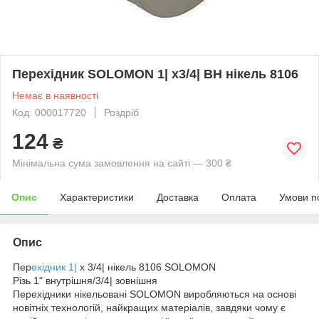
Перехідник SOLOMON 1| х3/4| ВН нікель 8106
Немає в наявності
Код: 000017720
Роздріб
124
₴
Мінімальна сума замовлення на сайті — 300 ₴
Опис
Характеристики
Доставка
Оплата
Умови п
Опис
Пер
ехідник 1|
х 3/4| нікель 8106 SOLOMON
Різь 1" внутрішня/3/4| зовнішня
Перехідники нікельовані SOLOMON виробляються на основі
новітніх технологій, найкращих матеріалів, завдяки чому є