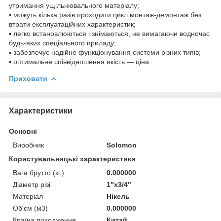
утримання ущільнювального матеріалу;
▪ можуть кілька разів проходити цикл монтаж-демонтаж без
втрати експлуатаційних характеристик;
▪ легко встановлюються і знімаються, не вимагаючи водночас
будь-яких спеціального приладу;
▪ забезпечує надійне функціонування системи різних типів;
▪ оптимальне співвідношення якість — ціна.
Приховати
Характеристики
Основні
Виробник
Solomon
Користувальницькі характеристики
Вага брутто (кг.)
0.000000
Діаметр різі
1″x3/4″
Матеріал
Нікель
Об'єм (м3)
0.000000
Країна походження
Китай