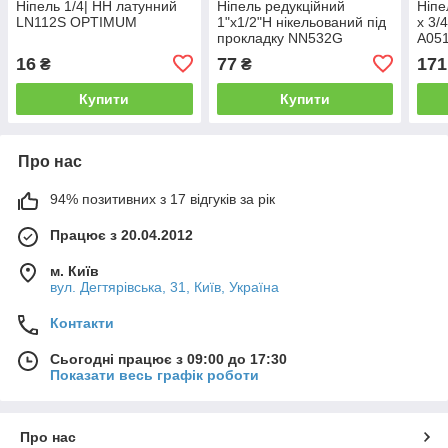
Ніпель 1/4| НН латунний
Ніпель редукційний
Ніпе
LN112S OPTIMUM
1"х1/2"Н нікельований під
х 3/
прокладку NN532G
А051
OPTIMUM
16
77
171
₴
₴
Купити
Купити
Про нас
94% позитивних з 17 відгуків за рік
Працює з 20.04.2012
м. Київ
вул. Дегтярівська, 31, Київ, Україна
Контакти
Сьогодні працює з 09:00 до 17:30
Показати весь графік роботи
Про нас