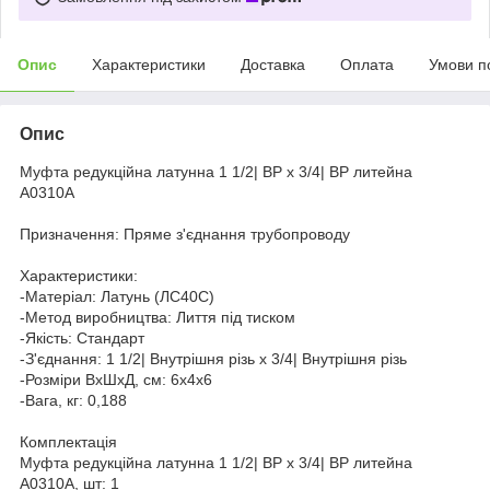
Опис
Характеристики
Доставка
Оплата
Умови п
Опис
Муфта редукційна латунна 1 1/2| ВР х 3/4| ВР литейна
А0310А
Призначення: Пряме з'єднання трубопроводу
Характеристики:
-Матеріал: Латунь (ЛС40С)
-Метод виробництва: Лиття під тиском
-Якість: Стандарт
-З'єднання: 1 1/2| Внутрішня різь х 3/4| Внутрішня різь
-Розміри ВхШхД, см: 6х4х6
-Вага, кг: 0,188
Комплектація
Муфта редукційна латунна 1 1/2| ВР х 3/4| ВР литейна
А0310А, шт: 1