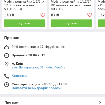
Муфта редукційна 1 1/2| х
Муфта редукційна 1"х1/2"
Муфт
3/4| ВВ нікельована
ВВ латунна восьмигранна
х1" 
А0310А (нк)
А0331А
вось
178
87
137
₴
₴
Купити
Купити
Про нас
94% позитивних з 17 відгуків за рік
Працює з 20.04.2012
м. Київ
вул. Дегтярівська, 31, Київ, Україна
Контакти
Сьогодні працює з 09:00 до 17:30
Показати весь графік роботи
Про нас