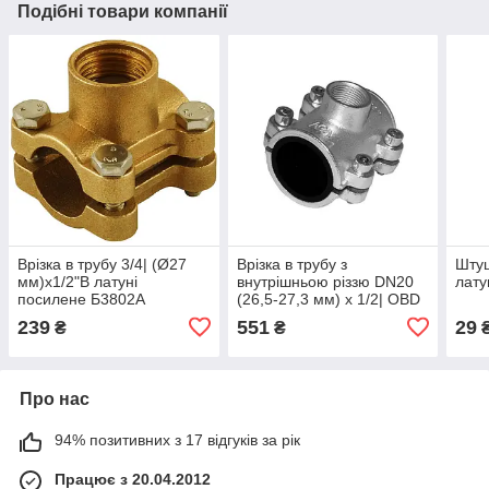
Подібні товари компанії
Врізка в трубу 3/4| (Ø27
Врізка в трубу з
Штуц
мм)х1/2"В латуні
внутрішньою різзю DN20
лату
посилене Б3802А
(26,5-27,3 мм) х 1/2| OBD
AGAflex
239
551
29
₴
₴
Про нас
94% позитивних з 17 відгуків за рік
Працює з 20.04.2012