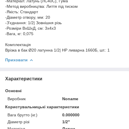
-Матеріал: Латунь (ЛС40С), Гума
-Метод виробництва: Лиття під тиском
-Якість: Стандарт
-Діаметр отвору, мм: 20
-З'єднання: 1/2| Зовнішня різь
-Розміри ВхШхД, см: 3х4х3
-Вага, кг: 0,075
Комплектація
Врізка в бак Ø20 латунна 1/2| НР ливарна 1660Б, шт.: 1
Приховати
Характеристики
Основні
Виробник
Noname
Користувальницькі характеристики
Вага брутто (кг.)
0.000000
Діаметр різі
1/2"
Матеріал
Латунь