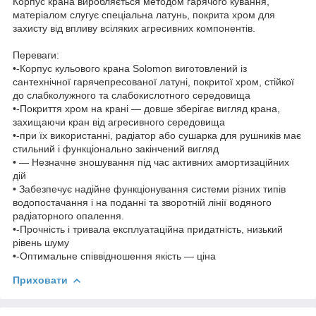
Корпус крана виробляється методом гарячого кування,
матеріалом слугує спеціальна латунь, покрита хром для
захисту від впливу всіляких агресивних компонентів.
Переваги:
•-Корпус кульового крана Solomon виготовлений із
сантехнічної гарячепресованої латуні, покритої хром, стійкої
до слабколужного та слабокислотного середовища
•-Покриття хром на крані — довше зберігає вигляд крана,
захищаючи кран від агресивного середовища
•-при їх використанні, радіатор або сушарка для рушників має
стильний і функціонально закінчений вигляд
• — Незначне зношування під час активних амортизаційних
дій
• Забезпечує надійне функціонування системи різних типів
водопостачання і на поданні та зворотній лінії водяного
радіаторного опалення.
•-Прочність і тривала експлуатаційна придатність, низький
рівень шуму
•-Оптимальне співвідношення якість — ціна
Приховати