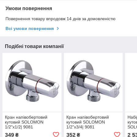
Умови повернення
Повернення товару впродовж 14 днів за домовленістю
Всі умови повернення
Подібні товари компанії
Кран напівобертовий
Кран напівобертовий
Набі
кутовий SOLOMON
кутовий SOLOMON
куто
1/2"х1/2| 9081
1/2"х3/4| 9081
SOL
BLAC
349
352
2 5
₴
₴