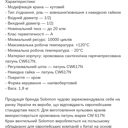
Характеристики:
- Модифікація крана — кутовий
- Тип з'єднання, різь — зовнішня/зовнішня з накидною гайкою
- Вхідний діаметр — 1/2|
- Вихідний діаметр — 1/2|
- Номінальний тиск — до 20 атм
- Клас герметичності — А
- Мінімальний ресурс: 10000 циклів
- Максимальна робоча температура: +120°C
- Мінімальна робоча температура: - 20°C
- Матеріал корпусу: хромована сантехнічна гарячепресована
латунь CW617N;
- Регулювальний шток — латунь CW617N
- Накидна гайка — латунь CW617N
- Покриття — хром
- Форма керування — напівобертовий
- Вага: 1,8 кг
Продукція бренда Solomon чудово зарекомендувала себе на
ринку України як вироби, що відповідають європейським
стандартам якості. Для виготовлення кульових кранів
використовується хромована латунь марки CW 617N.
Кран вентильний Solomon виробляється на польському
обладнанні для європейських компаній у Китаї на основі