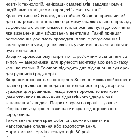
новітніх технологій, найкращих матеріалів, завдяки чому є
надійними та міцними в процесі їх експлуатації.
Кран вентильний із накидною гайкою Solomon призначений
для настроювання теплового режиму опалювального приладу
за допомогою зміни кількості теплоносія від нуля до величини,
яка визначена цим вбудованим вентилем. Такий принцип
регулювання дає змогу проводити плавне регулювання і
зменшувати шуми, що виникають у системі опалення під час
руху теплоносія.
Завдяки хромованому покриттю та роз'ємним з'єднанням за
типом — американка, для зручності монтажу або демонтажу
кран вентильний Solomon підходить для під'єднання сушарок
для рушників і радіаторів.
За допомогою вентильного крана Solomon можна здійснювати
плавне регулювання подавання теплоносія в радіатор або
сушарка для рушників. І якщо вони порожні, то цей кран
унеможливлює виникнення гідравлічного удару у разі
заповнення їх водою. Покриття хром на крані — довше
зберігає вигляд крана, захищаючи кран від агресивного
середовища.
Також вентильний кран Solomon, можна ставити на
магістральне опалення або водопостачання.
Нормативний термін експлуатації: 30 років.