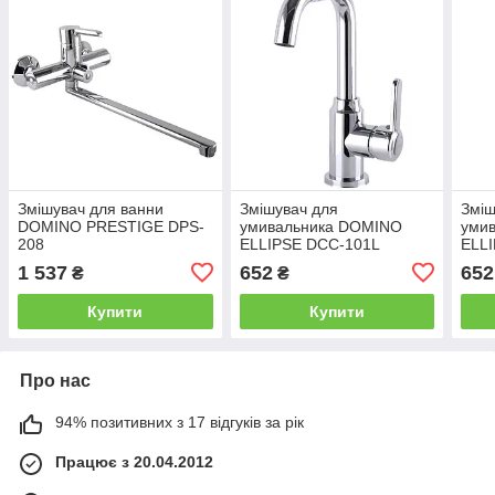
Змішувач для ванни
Змішувач для
Зміш
DOMINO PRESTIGE DPS-
умивальника DOMINO
уми
208
ELLIPSE DCC-101L
ELL
1 537
652
652
₴
₴
Купити
Купити
Про нас
94% позитивних з 17 відгуків за рік
Працює з 20.04.2012