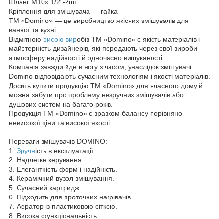
Шланг М10х 1/2″-2шт
Кріплення для змішувача — гайка
ТМ «Domino» — це виробництво якісних змішувачів для
ванної та кухні.
Відмітною
рисою вир
обів ТМ «Domino» є якість матеріалів і
майстерність дизайнерів, які передають через свої вироби
атмосферу надійності й одночасно вишуканості.
Компанія завжди йде в ногу з часом, унаслідок змішувачі
Domino відповідають сучасним технологіям і якості матеріалів.
Досить купити продукцію ТМ «Domino» для власного дому й
можна забути про проблему незручних змішувачів або
душових систем на багато років.
Продукція ТМ «Domino» є зразком балансу порівняно
невисокої ціни та високої якості.
Переваги змішувачів DOMINO:
1
. Зручн
ість в експлуатації.
2. Надлегке керування.
3. Елегантність форм і надійність.
4. Керамічний вузол змішування.
5. Сучасний картридж.
6. Підходить для проточних нагрівачів.
7. Аератор із пластиковою сіткою.
8. Висока функціональність.