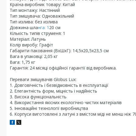
Країна-виробник товару: Китай
Тип монтажу: Настінний
Тип змішувача: Одноважільний
Тип излива: без излива
Довжина шла
нга: 1
20 см
Кількість типів струменя: 1
Матеріал: Латунь
Колір виробу: Графіт
Габарити паковання (ВхШхГ): 14,5х20,5х23,5 см
Вага в упаковці: 2,05 кг
Вага: 1,75 кг
Гарантія: 24 місяці офіційної гарантії від виробника.
Переваги змішувачів Globus Lux:
1. Довговічність і безвідмовність в експлуатації
2. Елегантність форм, міцність і надійність
3. Висока функціональність
4. Використання якісних екологічно чистих матеріалів
5. Інноваційні технології виробництва
6. Корпуси виготовлені з латуні з вмістом міді не менш ніж 