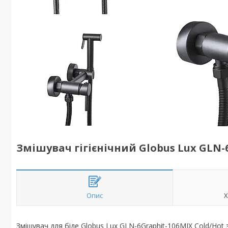
Змішувач гігієнічний Globus Lux GLN-
Опис
Х
Змішувач для біде Globus Lux GLN-6Graphit-106MIX Cold/Hot з