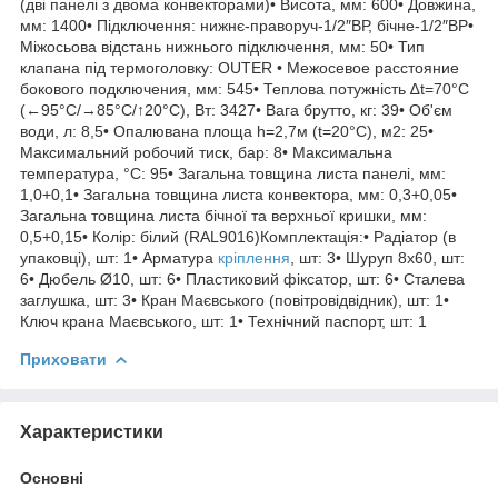
(дві панелі з двома конвекторами)• Висота, мм: 600• Довжина,
мм: 1400• Підключення: нижнє-праворуч-1/2″ВР, бічне-1/2″ВР•
Міжосьова відстань нижнього підключення, мм: 50• Тип
клапана під термоголовку: OUTER • Межосевое расстояние
бокового подключения, мм: 545• Теплова потужність ∆t=70°C
(←95°C/→85°C/↑20°C), Вт: 3427• Вага брутто, кг: 39• Об'єм
води, л: 8,5• Опалювана площа h=2,7м (t=20°C), м2: 25•
Максимальний робочий тиск, бар: 8• Максимальна
температура, °С: 95• Загальна товщина листа панелі, мм:
1,0+0,1• Загальна товщина листа конвектора, мм: 0,3+0,05•
Загальна товщина листа бічної та верхньої кришки, мм:
0,5+0,15• Колір: білий (RAL9016)Комплектація:• Радіатор (в
упаковці), шт: 1• Арматура
кріплення
, шт: 3• Шуруп 8х60, шт:
6• Дюбель Ø10, шт: 6• Пластиковий фіксатор, шт: 6• Сталева
заглушка, шт: 3• Кран Маєвського (повітровідвідник), шт: 1•
Ключ крана Маєвського, шт: 1• Технічний паспорт, шт: 1
Приховати
Характеристики
Основні