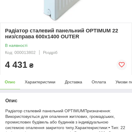
Радіатор сталевий панельний OPTIMUM 22
низ/справа 600х1400 OUTER
В наявності
Код: 000013802
Роздріб
4 431
₴
Опис
Характеристики
Доставка
Оплата
Умови п
Опис
Радіатор сталевий панельний OPTIMUMПризначення:
Використовується для опалення житлових, громадських,
промислових будівель або будинків з індивідуальною
системою опалення закритого типу.Характекристики:• Тип: 22