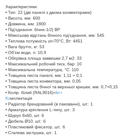
Характеристики:
• Тип: 22 (дві панелі з двома конвекторами)
• Висота, мм: 600
• Довжина, мм: 1800
• Під'єднання: бічне-1/2| ВР
• Міжосьова відстань бічного під'єднання, мм: 545
• Теплова потужність ≥t=70°C, Вт: 4451
• Вага брутто, кг: 53
• Об'єм води, л: 10,9
• Обігрівна площа заввишки 2,7 м2: 33
• Максимальний робочий тиск, бар: 10
• Максимальна температура, °С: 110
• Товщина листа панелі, мм: 1,11 + 0,1
• Товщина листа конвектора, мм: 0,05
• Товщина листа бічної та верхньої кришки, мм: 0,7+0,15
• Колір: білий (RAL9016)<
br>
Ко
мплектація
• Радіатор брендований (в пакованні), шт.: 1
• Арматура кріплення L-типу, шт.: 3
• Шуруп 8х60, шт: 6
• Дюбель Ø10, шт.: 6
• Пластиковий фіксатор, шт.: 6
• Сталева заглушка, шт.: 1