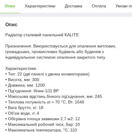
Опис
Характеристики
Доставка
Оплата
Умови п
Опис
Радіатор сталевий панельний KALITE
Призначення: Використовується для опалення житлових,
громадських, промислових будівель або будинків з
індивідуальною системою опалення закритого типу.
Характеристики:
• Тип: 22 (дві панелі з двома конвекторами)
• Висота, мм: 300
• Довжина, мм: 1200
• Під'єднання: бічне-1/2| ВР
• Міжосьова відстань бічного під'єднання, мм: 245
• Теплова потужність ≥t = 70 °C, Вт: 1646
• Вага брутто, кг: 18
• Об'єм води, л: 4
• Обігрівна площа заввишки 2,7 м2: 12
• Максимальний робочий тиск, бар: 10
• Максимальна температура, °С: 110