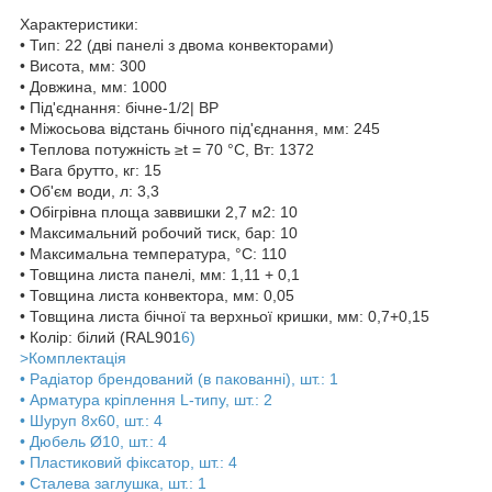
Характеристики:
• Тип: 22 (дві панелі з двома конвекторами)
• Висота, мм: 300
• Довжина, мм: 1000
• Під'єднання: бічне-1/2| ВР
• Міжосьова відстань бічного під'єднання, мм: 245
• Теплова потужність ≥t = 70 °C, Вт: 1372
• Вага брутто, кг: 15
• Об'єм води, л: 3,3
• Обігрівна площа заввишки 2,7 м2: 10
• Максимальний робочий тиск, бар: 10
• Максимальна температура, °С: 110
• Товщина листа панелі, мм: 1,11 + 0,1
• Товщина листа конвектора, мм: 0,05
• Товщина листа бічної та верхньої кришки, мм: 0,7+0,15
• Колір: білий (RAL901
6)
>Комплектація
• Радіатор брендований (в пакованні), шт.: 1
• Арматура кріплення L-типу, шт.: 2
• Шуруп 8х60, шт.: 4
• Дюбель Ø10, шт.: 4
• Пластиковий фіксатор, шт.: 4
• Сталева заглушка, шт.: 1