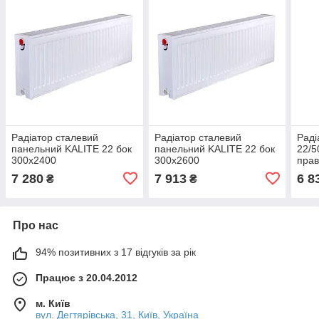
Радіатор сталевий
Радіатор сталевий
Раді
панельний KALITE 22 бок
панельний KALITE 22 бок
22/5
300х2400
300х2600
прав
кла
7 280
7 913
6 8
₴
₴
Про нас
94% позитивних з 17 відгуків за рік
Працює з 20.04.2012
м. Київ
вул. Дегтярівська, 31, Київ, Україна