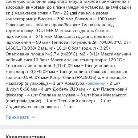
системою опалення закритого типу, а також в приміщеннях з
високими вимогами до гігієни (медичні установи, дитячі сади і
т.п.).Характекристики:• Тип - 22 (дві панелі з двома
конвекторами)• Висота – 300 мм• Довжина – 1000 мм•
Підключення - нижнє справа/бокове• Тип клапана під
термоголовку - OUTER• Міжосьова відстань бічного
підключення – 245 мм• Міжосьова відстань нижнього
підключення – 50 мм• Теплова Потужність ∆t=70/60/50°C, Вт -
1466/1173/938• Вага, кг - 16,1• Обсяг води, л - 3,25•
Опалювана площа h=2,7м (t=20°C), м2 - 9-11• Максимальний
робочий тиск 10 бар • Максимальна температура: 120 °С •
Товщина листа панелі: 1,11+0,09 мм • Товщина листа
конвектора: 0,3+0,09 мм • Товщина листа бокової і верхньої
кришки: 0,5+0,09 мм• Колір: білий (RAL9016)Комплектація:•
Радіатор (в упаковці) – 1 шт• Арматура
кріплення
‐ 2 шт•
Шуруп 8х60 мм ‐ 4 шт• Дюбель Ø10 мм ‐ 4 шт• Пластиковий
фіксатор ‐ 4 шт• Сталева заглушка – 3 шт• Кран Маєвського
(повітровідвідник) – 1 шт• Технічний паспорт – 1 шт•
Индивидуальная упаковка – 1 шт
Приховати
Характеристики