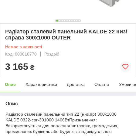
Радіатор сталевий панельний KALDE 22 низ/
справа 300х1000 OUTER
Немає в наявності
Код: 000010770
Роздріб
3 165
₴
Опис
Характеристики
Доставка
Оплата
Умови п
Опис
Радіатор сталевий панельний тип 22 (низ.пр) 300х1000
KALDE 0322-cpr-301000 1466ВтПризначення:
Використовується для опалення житлових, громадських,
промислових будівель або будинків з індивідуальною