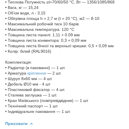
• Теплова Потужність ≥t=70/60/50 °C, Вт — 1356/1085/868
• Вага, кг — 15,24
• Об'єм води, л - 3,15
• Обігрівна площа h = 2,7 м (t = 20 °C), м2 — 8-10
• Максимальний робочий тиск 10 барів
• Максимальна температура: 120 °С
• Товщина листа панелі: 1,11 + 0.09 мм
• Товщина листа конвектора: 0,3 + 0,09 мм
• Товщина листа бічної та верхньої кришки: 0,5 + 0,09 мм
• Колір: білий (RAL9016)
Комплектація:
• Радіатор (в пакованні) — 1 шт.
• Арматура
кріплення
— 2 шт.
• Шуруп 8х60 мм — 4 шт.
• Дюбель Ø10 мм ‐ 4 шт
• Пластиковий фіксатор — 4 шт.
• Сталева заглушка — 1 шт.
• Кран Маївського (повітрявідвідник) — 1 шт.
• Технічний паспорт — 1 шт.
• Індивідуальне паковання — 1 шт.
Приховати