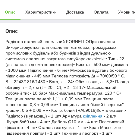
Опис
Характеристики
Доставка
Оплата
Умови п
Опис
Радіатор сталевий панельний FORNELLOПризначення:
Використовується для опалення житлових, громадських,
промислових будівель або будинків з індивідуальною
системою опалення закритого типуХарактекрістікі:• Тип - 22
(дві панелі з двома конвекторами)• Висота - 500 мм• Довжина
- 1000 мм• Підключення - бічне• Міжосьова відстань бокового
підключення - 445 мм• Теплова потужність Δt = 70/60/50 ° C,
Вт - 2243/1816/1430 • Вага, кг - 24• Обсяг води, л - 5,3• Площа
обігріву h = 2,7 м (t = 20 ° C), м2 - 13-17• Максимальний
робочий тиск 10 бар• Максимальна температура: 120 ° С•
Товщина листа панелі: 1,11 + 0,09 мм• Товщина листа
конвектора: 0,3 + 0,09 мм• Товщина листа бічний і верхньої
кришки: 0,5 + 0,09 мм• Колір: білий (RAL9016)Комплектація:•
Радіатор (в упаковці) - 1 шт• Арматура
кріплення
- 2 шт•
Шуруп 8х60 мм - 4 шт• Дюбель Ø10 мм - 4 шт• Пластиковий
фіксатор - 4 шт• Сталева заглушка - 1 шт• Кран Маєвського
(відведення повітря) - 1 шт• Технічний паспорт - 1 шт•