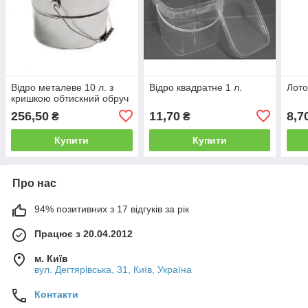
Відро металеве 10 л. з
Відро квадратне 1 л.
Лото
кришкою обтискний обруч
256,50
11,70
8,7
₴
₴
Купити
Купити
Про нас
94% позитивних з 17 відгуків за рік
Працює з 20.04.2012
м. Київ
вул. Дегтярівська, 31, Київ, Україна
Контакти