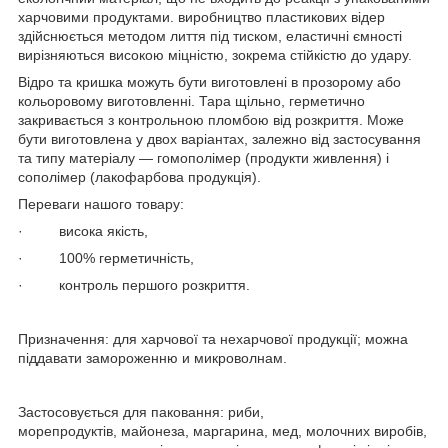
харчовими продуктами. виробництво пластикових відер
здійснюється методом лиття під тиском, еластичні ємності
вирізняються високою міцністю, зокрема стійкістю до удару.
Відро та кришка можуть бути виготовлені в прозорому або
кольоровому виготовленні. Тара щільно, герметично
закривається з контрольною пломбою від розкриття. Може
бути виготовлена у двох варіантах, залежно від застосування
та типу матеріалу — гомополімер (продукти живлення) і
сополімер (лакофарбова продукція).
Переваги нашого товару:
· висока якість,
· 100% герметичність,
· контроль першого розкриття.
Призначення: для харчової та нехарчової продукції; можна
піддавати замороженню и микроволнам.
Застосовується для паковання: риби,
морепродуктів, майонеза, маргарина, мед, молочних виробів,