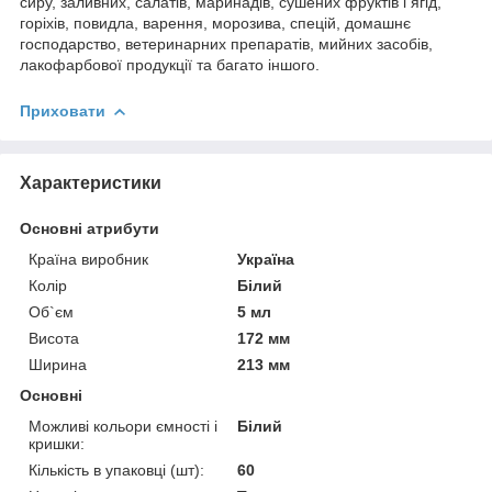
сиру, заливних, салатів, маринадів, сушених фруктів і ягід,
горіхів, повидла, варення, морозива, спецій, домашнє
господарство, ветеринарних препаратів, мийних засобів,
лакофарбової продукції та багато іншого.
Приховати
Характеристики
Основні атрибути
Країна виробник
Україна
Колір
Білий
Об`єм
5 мл
Висота
172 мм
Ширина
213 мм
Основні
Можливі кольори ємності і
Білий
кришки:
Кількість в упаковці (шт):
60