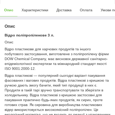
Опис
Характеристики
Доставка
Оплата
Умови п
Опис
Відро поліпропіленове 3 л.
Опис
Відро пластикове для харчових продуктів та іншого
побутового застосування, виготовлене з поліпропілену фірми
DOW Chemical Company, має висновок державної санітарно-
епідеміологічної експертизи та міжнародний стандарт якості
ISO 9001:2000-12.
Відра пластикові — популярний сьогодні варіант пакування
фасованих і вагових продуктів. Відра пластикові з кришкою та
ручкою дають змогу бачити, який тип продукції в них є.
Продукти в такій тарі зручно транспортувати та зберігати в
холодильнику. Відра пластикові з кришкою застосовні для
пакування практично будь-яких продуктів, як сирих, проте
готових страв. Як сировина для виробництва пластикових
відер використовується високоякісний поліпропілен. Це
екологічний матеріал, що не входить до реакції з упакованими