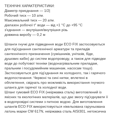
ТЕХНІЧНІ ХАРАКТЕРИСТИКИ:
Діаметр приєднання — 1/2|
Робочий тиск — 10 атм.
Максимальний тиск — 20 атм.
діапазон робочої t° води — від +1 °C до +95 °C
з'єднання — внутрішня/внутрішня різь
довжина виробу — 0,2 м
Шланги гнучкі для підведення води ECO FIX застосовуються
для під'єднання сантехнічної арматури та приладів
сантехнічного призначення (сумішників, унітазів, біде,
душових кабін) до систем водопроводу, а також для підводки
води до побутової техніки (водонагрівальним приладам,
пральним і посудомийним машинам, насосам тощо).
Застосовуються для під'єднання як холодного, так і гарячого
водопостачання. Червоні та сині нитки, вплетені в
обплетення, свідчать про можливість використання гнучкого
шланга для гарячої та холодної води.
Шланг гумовий ECO FIX (неіржавка сталь) виготовлений із
якісних та екологічних матеріалів, що дає змогу під'єднувати її
в водопровідні системи з питною водою. Для виготовлення
шлангів ECO FIX використовується нікельована гаруньована
латунь марки CW 617N, неіржавка сталь AISI301, нетоксична