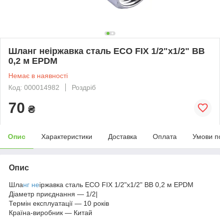
Шланг неіржавка сталь ECO FIX 1/2"х1/2" ВВ
0,2 м EPDM
Немає в наявності
Код: 000014982
Роздріб
70
₴
Опис
Характеристики
Доставка
Оплата
Умови п
Опис
Шла
нг не
іржавка сталь ECO FIX 1/2"х1/2" ВВ 0,2 м EPDM
Діаметр приєднання — 1/2|
Термін експлуатації — 10 років
Країна-виробник — Китай