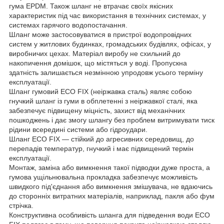
гума EPDM. Також шланг не втрачає своїх якісних
характеристик під час використання в технічних системах, у
системах гарячого водопостачання.
Шланг може застосовуватися в пристрої водопровідних
систем у житлових будинках, громадських будівлях, офісах, у
виробничих цехах. Матеріал виробу не схильний до
накопичення домішок, що містяться у воді. Пропускна
здатність залишається незмінною упродовж усього терміну
експлуатації.
Шланг гумовий ECO FIX (неіржавка сталь) являє собою
гнучкий шланг із гуми в обплетенні з неіржавкої сталі, яка
забезпечує підвищену міцність, захист від механічних
пошкоджень і дає змогу шлангу без проблем витримувати тиск
рідини всередині системи або гідроудари.
Шланг ECO FIX — стійкий до агресивних середовищ, до
перепадів температур, гнучкий і має підвищений термін
експлуатації.
Монтаж, заміна або вимкнення такої підводки дуже проста, а
гумова ущільнювальна прокладка забезпечує можливість
швидкого під'єднання або вимкнення змішувача, не вдаючись
до сторонніх витратних матеріалів, наприклад, пакля або фум
стрічка.
Конструктивна особливість шланга для підведення води ECO