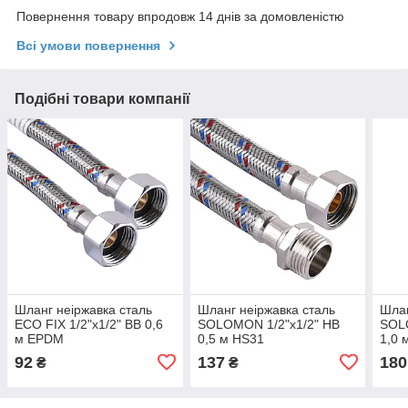
Повернення товару впродовж 14 днів за домовленістю
Всі умови повернення
Подібні товари компанії
Шланг неіржавка сталь
Шланг неіржавка сталь
Шлан
ECO FIX 1/2"х1/2" ВВ 0,6
SOLOMON 1/2"х1/2" НВ
SOL
м EPDM
0,5 м HS31
1,0 
92
137
180
₴
₴