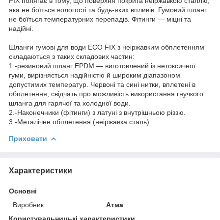
FIX полягає в тому, що поверхня покрита неіржавкою сталлю,
яка не боїться вологості та будь-яких впливів. Гумовий шланг
не боїться температурних перепадів. Фітинги — міцні та
надійні.
Шланги гумові для води ECO FIX з неіржавким обплетенням
складаються з таких складових частин:
1.-резиновий шланг EPDM — виготовлений із нетоксичної
гуми, вирізняється надійністю й широким діапазоном
допустимих температур. Червоні та сині нитки, вплетені в
обплетення, свідчать про можливість використання гнучкого
шланга для гарячої та холодної води.
2.-Наконечники (фітинги) з латуні з внутрішньою різзю.
3.-Металічне обплетення (неіржавка сталь)
Приховати
Характеристики
Основні
Виробник
Атма
Користувальницькі характеристики