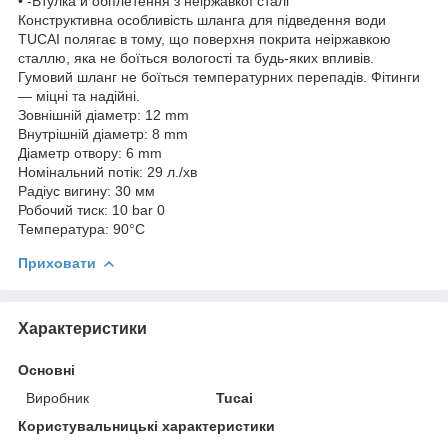
• -Втулка й обплетення з неіржавкої сталі
Конструктивна особливість шланга для підведення води
TUCAI полягає в тому, що поверхня покрита неіржавкою
сталлю, яка не боїться вологості та будь-яких впливів.
Гумовий шланг не боїться температурних перепадів. Фітинги
— міцні та надійні.
Зовнішній діаметр: 12 mm
Внутрішній діаметр: 8 mm
Діаметр отвору: 6 mm
Номінальний потік: 29 л./хв
Радіус вигину: 30 мм
Робочий тиск: 10 bar 0
Температура: 90°С
Приховати
Характеристики
Основні
Виробник
Tucai
Користувальницькі характеристики