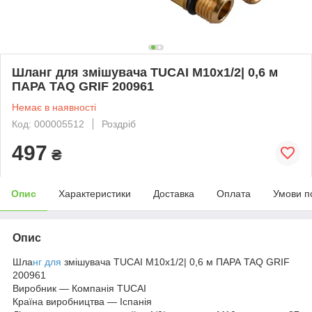
Шланг для змішувача TUCAI М10х1/2| 0,6 м
ПАРА TAQ GRIF 200961
Немає в наявності
Код: 000005512
Роздріб
497
₴
Опис
Характеристики
Доставка
Оплата
Умови п
Опис
Шла
нг для
змішувача TUCAI М10х1/2| 0,6 м ПАРА TAQ GRIF
200961
Виробник — Компанія TUCAI
Країна виробництва — Іспанія