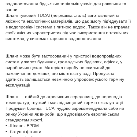
водопостачання будь-яких типів змішувачів для раковини та
ванни.
Шланг гумовий TUCAI (неіржавка сталь) виготовлений із
якісних та екологічних матеріалів, що дає змогу під'єднувати її
в водопровідні системи з питною водою. Також він не втрачає
своїх якісних характеристик під час використання в технічних
системах, у системах гарячого водопостачання
Шланг може бути застосований у пристрої водопровідних
систем у жилет будинках, громадських будівлях, офісах, у
виробничих цехах. Матеріал виробу не схильний до
накопичення домішок, що містяться у воді. Пропускна
здатність залишається незмінною упродовж усього терміну
експлуатації
Шланг — стійкий до агресивних середовищ, до перепадів
температур, гнучкий і має підвищений термін експлуатації.
Продукція бренда TUCAI чудово зарекомендувала себе на
ринку України як вироби, що відповідають європейським
стандартам якості.
• -Шланг - EPDM
• -Латунні фітинги