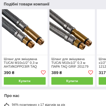
Подібні товари компанії
Шланг для змішувача
Шланг для змішувача
Шлан
TUCAI М10х1/2" 0,3 м
TUCAI М10х1/2" 0,3 м
x1/2
АНТИКОРРОЗІЯ TAQ
ПАРА TAQ GRIF 201179
1212
GRIF ACB 206218 ПАРА
390
389
317
₴
₴
Купити
Купити
Про нас
94% позитивних з 17 відгуків за рік