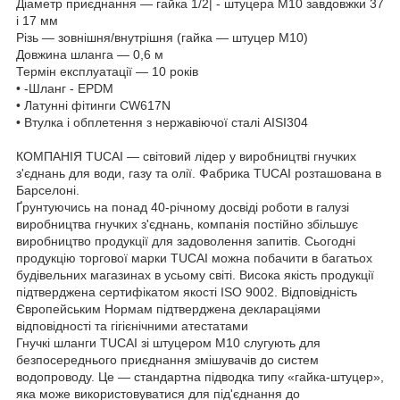
Діаметр приєднання — гайка 1/2| - штуцера M10 завдовжки 37
і 17 мм
Різь — зовнішня/внутрішня (гайка — штуцер M10)
Довжина шланга — 0,6 м
Термін експлуатації — 10 років
• -Шланг - EPDM
• Латунні фітинги CW617N
• Втулка і обплетення з нержавіючої сталі AISI304
КОМПАНІЯ TUCAI — світовий лідер у виробництві гнучких
з'єднань для води, газу та олії. Фабрика TUCAI розташована в
Барселоні.
Ґрунтуючись на понад 40-річному досвіді роботи в галузі
виробництва гнучких з'єднань, компанія постійно збільшує
виробництво продукції для задоволення запитів. Сьогодні
продукцію торгової марки TUCAI можна побачити в багатьох
будівельних магазинах в усьому світі. Висока якість продукції
підтверджена сертифікатом якості ISO 9002. Відповідність
Європейським Нормам підтверджена деклараціями
відповідності та гігієнічними атестатами
Гнучкі шланги TUCAI зі штуцером М10 слугують для
безпосереднього приєднання змішувачів до систем
водопроводу. Це — стандартна підводка типу «гайка-штуцер»,
яка може використовуватися для під'єднання до