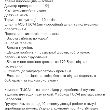
Країна виробництва — Іспанія
Діаметр приєднання — 1/2|
Різь: внутрішня/внутрішня
Довжина: 40см
Термін експлуатації — 10 років
Шланги ACB TUCAI (антикорозійний шланг) з полімерним
обплетенням.
Переваги антикорозійного шланга:
- Висока стійкість до корозії
-10 років гарантії
- Велика гнучкість
- Швидке прийняття правильної форми, тобто немає
перегинів або скручування
- Більш міцне плетіння (розрив за 170 Барів під час
тестування)
- Стійкість до ультрафіолетових променів
- Електронепровідність, тобто безпека під час з'єднань із
бойлерами та іншими системами.
Компанія TUCAI — світовий лідер у виробництві гнучких
з'єднань для води, газу та олії. Фабрика TUCAI розташована в
Барселоні.
Ґрунтуючись на понад 40-річному досвіді роботи в галузі
виробництва гнучких з'єднань, компанія постійно збільшує