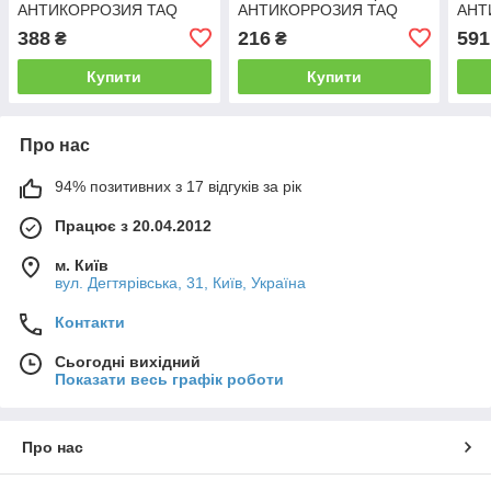
АНТИКОРРОЗИЯ TAQ
АНТИКОРРОЗИЯ TAQ
АНТ
ACB HG-1212-1200
GRIF ACB 204279
1212
388
216
591
₴
₴
204459
Купити
Купити
Про нас
94% позитивних з 17 відгуків за рік
Працює з 20.04.2012
м. Київ
вул. Дегтярівська, 31, Київ, Україна
Контакти
Сьогодні вихідний
Показати весь графік роботи
Про нас