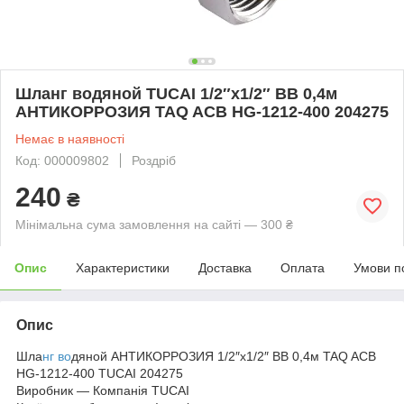
Шланг водяной TUCAI 1/2″х1/2″ BВ 0,4м
АНТИКОРРОЗИЯ TAQ ACB HG-1212-400 204275
Немає в наявності
Код: 000009802
Роздріб
240
₴
Мінімальна сума замовлення на сайті — 300 ₴
Опис
Характеристики
Доставка
Оплата
Умови п
Опис
Шла
нг во
дяной АНТИКОРРОЗИЯ 1/2″х1/2″ BВ 0,4м TAQ ACB
HG-1212-400 TUCAI 204275
Виробник — Компанія TUCAI