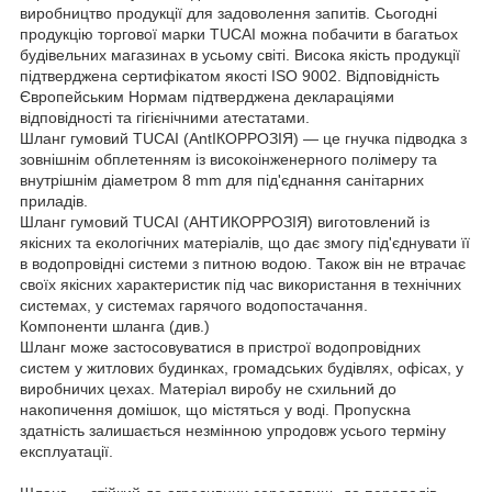
виробництво продукції для задоволення запитів. Сьогодні
продукцію торгової марки TUCAI можна побачити в багатьох
будівельних магазинах в усьому світі. Висока якість продукції
підтверджена сертифікатом якості ISO 9002. Відповідність
Європейським Нормам підтверджена деклараціями
відповідності та гігієнічними атестатами.
Шланг гумовий TUCAI (АntІКОРРОЗІЯ) — це гнучка підводка з
зовнішнім обплетенням із високоінженерного полімеру та
внутрішнім діаметром 8 mm для під'єднання санітарних
приладів.
Шланг гумовий TUCAI (АНТИКОРРОЗІЯ) виготовлений із
якісних та екологічних матеріалів, що дає змогу під'єднувати її
в водопровідні системи з питною водою. Також він не втрачає
своїх якісних характеристик під час використання в технічних
системах, у системах гарячого водопостачання.
Компоненти шланга (див.)
Шланг може застосовуватися в пристрої водопровідних
систем у житлових будинках, громадських будівлях, офісах, у
виробничих цехах. Матеріал виробу не схильний до
накопичення домішок, що містяться у воді. Пропускна
здатність залишається незмінною упродовж усього терміну
експлуатації.