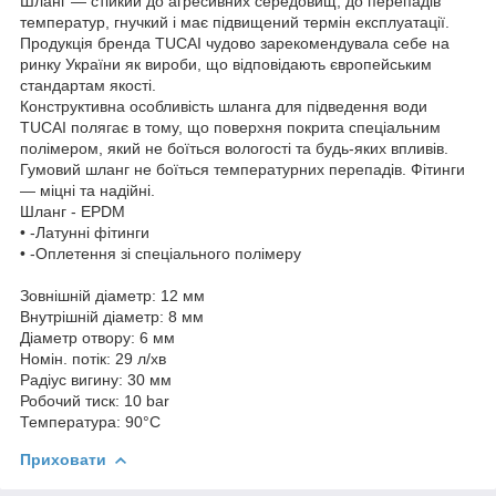
Шланг — стійкий до агресивних середовищ, до перепадів
температур, гнучкий і має підвищений термін експлуатації.
Продукція бренда TUCAI чудово зарекомендувала себе на
ринку України як вироби, що відповідають європейським
стандартам якості.
Конструктивна особливість шланга для підведення води
TUCAI полягає в тому, що поверхня покрита спеціальним
полімером, який не боїться вологості та будь-яких впливів.
Гумовий шланг не боїться температурних перепадів. Фітинги
— міцні та надійні.
Шланг - EPDM
• -Латунні фітинги
• -Оплетення зі спеціального полімеру
Зовнішній діаметр: 12 мм
Внутрішній діаметр: 8 мм
Діаметр отвору: 6 мм
Номін. потік: 29 л/хв
Радіус вигину: 30 мм
Робочий тиск: 10 bar
Температура: 90°С
Приховати