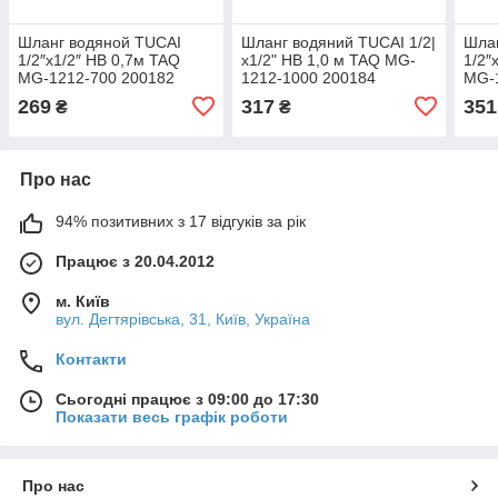
Шланг водяной TUCAI
Шланг водяний TUCAI 1/2|
Шла
1/2″x1/2″ НВ 0,7м TAQ
x1/2" НВ 1,0 м TAQ MG-
1/2″
MG-1212-700 200182
1212-1000 200184
MG-
269
317
351
₴
₴
Про нас
94% позитивних з 17 відгуків за рік
Працює з 20.04.2012
м. Київ
вул. Дегтярівська, 31, Київ, Україна
Контакти
Сьогодні працює з 09:00 до 17:30
Показати весь графік роботи
Про нас