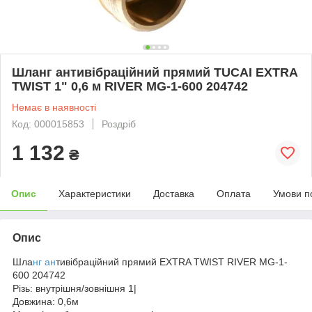
Шланг антивібраційний прямий TUCAI EXTRA
TWIST 1" 0,6 м RIVER MG-1-600 204742
Немає в наявності
Код: 000015853
Роздріб
1 132
₴
Опис
Характеристики
Доставка
Оплата
Умови п
Опис
Шла
нг ан
тивібраційний прямий EXTRA TWIST RIVER MG-1-
600 204742
Різь: внутрішня/зовнішня 1|
Довжина: 0,6м