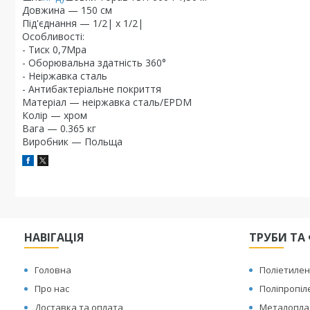
Довжина — 150 см
Під'єднання — 1/2| x 1/2|
Особливості:
- Тиск 0,7Mpa
- Оборювальна здатність 360°
- Неіржавка сталь
- Антибактеріальне покриття
Матеріал — неіржавка сталь/EPDM
Колір — хром
Вага — 0.365 кг
Виробник — Польща
НАВІГАЦІЯ
ТРУБИ ТА 
Головна
Поліетилен
Про нас
Поліпропіл
Доставка та оплата
Металоплас