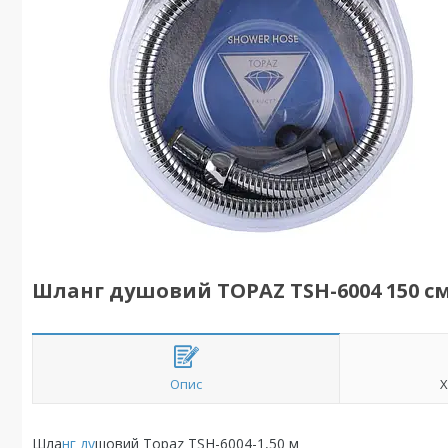
Шланг душовий TOPAZ TSH-6004 150 с
Опис
Х
Шла
нг ду
шовий Topaz TSH-6004-1,50 м