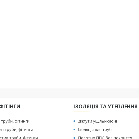
ФІТІНГИ
ІЗОЛЯЦІЯ ТА УТЕПЛЕННЯ
 труби, фітинги
Джгути ущільнюючі
ен труби, фітинги
Ізоляція для труб
тик труби, фітинги
Полотно ППЄ без покриття