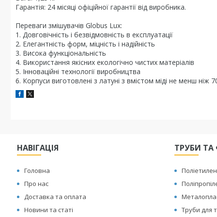
Гарантія: 24 місяці офіційної гарантії від виробника.
Переваги змішувачів Globus Lux:
1. Довговічність і безвідмовність в експлуатації
2. Елегантність форм, міцність і надійність
3. Висока функціональність
4. Використання якісних екологічно чистих матеріалів
5. Інноваційні технології виробництва
6. Корпуси виготовлені з латуні з вмістом міді не менш ніж 
НАВІГАЦІЯ
ТРУБИ ТА 
Головна
Поліетилен
Про нас
Поліпропіл
Доставка та оплата
Металоплас
Новини та статі
Труби для т